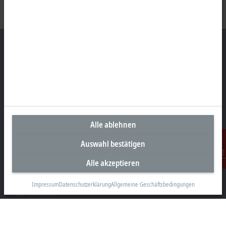
Unternehmenszentrale Deutschland
Beckhoff Automation GmbH & Co. KG
Hülshorstweg 20
33415 Verl
Alle ablehnen
+49 5246 963-0
Auswahl bestätigen
info@beckhoff.com
Alle akzeptieren
Kontaktinformationen
Kontakt
www.beckhoff.com/de-de/
Impressum
Datenschutzerklärung
Allgemeine Geschäftsbedingungen
Newsletter
Seite drucken