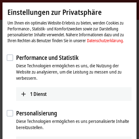
Jetzt anmelden
Einstellungen zur Privatsphäre
myBeckhoff
Beckhoff
-
Um Ihnen ein optimales Website-Erlebnis zu bieten, werden Cookies zu
Performance-, Statistik- und Komfortzwecken sowie zur Darstellung
New
personalisierter Inhalte verwendet. Nähere Informationen dazu und zu
Automation
Startseite
Unternehmen
Presse
Ihren Rechten als Benutzer finden Sie in unserer
Datenschutzerklärung.
Technology
XTS im „Hygienic Design“ für kompakte, hochflexible und optimal zu
reinigende Motion-Lösungen
Performance und Statistik
eXtended Transport System in Edelstahl für den
Diese Technologien ermöglichen es uns, die Nutzung der
Einsatz in der Lebensmittel- und Pharmaindustrie
Website zu analysieren, um die Leistung zu messen und zu
verbessern.
XTS im „Hygienic Design“ für
kompakte, hochflexible und optimal
1
Dienst
zu reinigende Motion-Lösungen
Personalisierung
Das eXtended Transport System von Beckhoff eröffnet als
Diese Technologien ermöglichen es uns personalisierte Inhalte
Edelstahl-Ausführung
XTS Hygienic
ein breites Spektrum an neuen
bereitzustellen.
Anwendungen, insbesondere im Primärbereich der Lebensmittel-
und Pharmaindustrie sowie allgemein bei der Herstellung bzw.