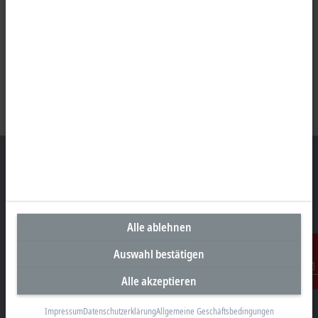
Unternehmenszentrale Deutschland
Alle ablehnen
Beckhoff Automation GmbH & Co. KG
Hülshorstweg 20
Auswahl bestätigen
33415 Verl
Alle akzeptieren
Kontakt
+49 5246 963-0
info@beckhoff.com
Impressum
Datenschutzerklärung
Allgemeine Geschäftsbedingungen