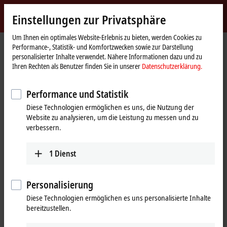
Jetzt anmelden
Einstellungen zur Privatsphäre
myBeckhoff
Beckhoff
-
Um Ihnen ein optimales Website-Erlebnis zu bieten, werden Cookies zu
Performance-, Statistik- und Komfortzwecken sowie zur Darstellung
New
personalisierter Inhalte verwendet. Nähere Informationen dazu und zu
Automation
Startseite
Unternehmen
Presse
Ihren Rechten als Benutzer finden Sie in unserer
Datenschutzerklärung.
Technology
Kabel- und Montagekosten in der Feldebene minimiert
Performance und Statistik
Kabel- und Montagekosten in der
Diese Technologien ermöglichen es uns, die Nutzung der
Feldebene minimiert
Website zu analysieren, um die Leistung zu messen und zu
verbessern.
EtherCAT P mit breitem IP-67-I/O-Spektrum
1
Dienst
Mit dem umfangreichen IP-67-I/O-Spektrum für
EtherCAT P
lassen
sich bei minimiertem Verdrahtungsaufwand und hoch flexibel alle
I/O-Signale einer Maschine bzw. Anlage dezentral erfassen.
Personalisierung
Zugrunde liegt die Einkabellösung
EtherCAT P
, welche die
Diese Technologien ermöglichen es uns personalisierte Inhalte
bewährte EtherCAT-Technologie mit der Leistungsversorgung für
bereitzustellen.
die Netzwerkteilnehmer vereint.