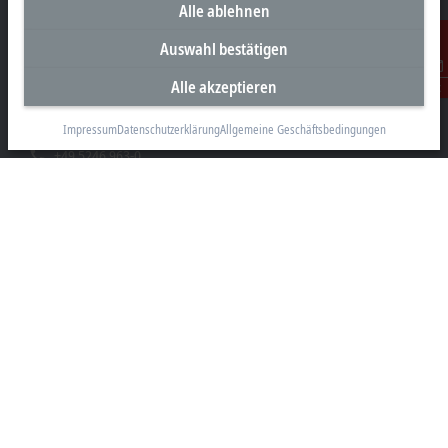
Alle ablehnen
Unternehmenszentrale Deutschland
Auswahl bestätigen
Beckhoff Automation GmbH & Co. KG
Alle akzeptieren
Kontakt
Hülshorstweg 20
33415 Verl
Impressum
Datenschutzerklärung
Allgemeine Geschäftsbedingungen
+49 5246 963-0
info@beckhoff.com
Kontaktinformationen
www.beckhoff.com/de-de/
Newsletter
Seite drucken
Unternehmen
Produkte und Branchen
Support
Soziale Medien