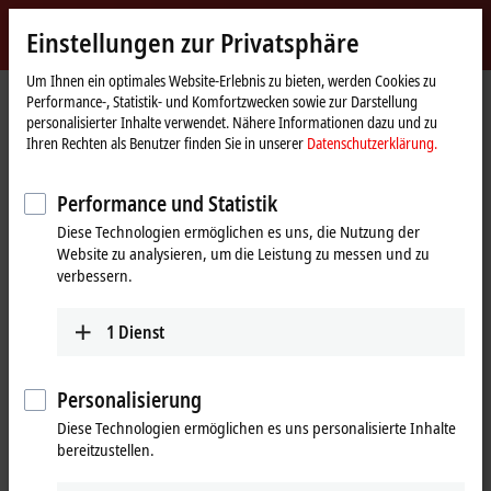
Jetzt anmelden
Einstellungen zur Privatsphäre
myBeckhoff
Beckhoff
-
Um Ihnen ein optimales Website-Erlebnis zu bieten, werden Cookies zu
Performance-, Statistik- und Komfortzwecken sowie zur Darstellung
New
personalisierter Inhalte verwendet. Nähere Informationen dazu und zu
Automation
Startseite
Unternehmen
Presse
Ihren Rechten als Benutzer finden Sie in unserer
Datenschutzerklärung.
Technology
Leistungssprung bei Embedded-PCs: 12 Kerne auf der Hutschiene
Performance und Statistik
Many-Core Control: Server-Rechenleistung mit
®
®
Diese Technologien ermöglichen es uns, die Nutzung der
Intel
-Xeon
-D-Prozessoren
Website zu analysieren, um die Leistung zu messen und zu
Leistungssprung bei Embedded-PCs:
verbessern.
12 Kerne auf der Hutschiene
1
Dienst
Mit den neuen Embedded-PCs der Serie CX2000 bietet Beckhoff
Many-Core-Rechenleistung für die Hutschienenmontage an. Die
Personalisierung
®
®
neue Leistungsklasse nutzt Intel
-Xeon
-D-Prozessoren mit 4, 8
Diese Technologien ermöglichen es uns personalisierte Inhalte
und 12 CPU-Kernen und ermöglicht äußerst leistungsfähige
bereitzustellen.
Steuerungen in sehr kompakter Bauform. Die Leistungsdimension,
die bereits im Beckhoff Industrie-Server C6670 umgesetzt wurde,