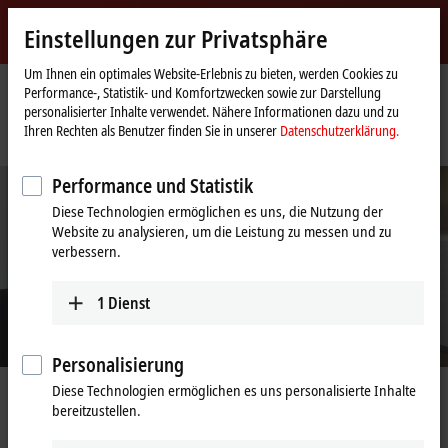
Jetzt anmelden
Einstellungen zur Privatsphäre
myBeckhoff
Beckhoff
-
Um Ihnen ein optimales Website-Erlebnis zu bieten, werden Cookies zu
Performance-, Statistik- und Komfortzwecken sowie zur Darstellung
New
personalisierter Inhalte verwendet. Nähere Informationen dazu und zu
Automation
Startseite
Unternehmen
Stellenangebote
Ihren Rechten als Benutzer finden Sie in unserer
Datenschutzerklärung.
Technology
Controller (m/w/d) mit Schwerpunkt Kostencontrolling
Performance und Statistik
Diese Technologien ermöglichen es uns, die Nutzung der
Website zu analysieren, um die Leistung zu messen und zu
verbessern.
1
Dienst
Personalisierung
Diese Technologien ermöglichen es uns personalisierte Inhalte
Controller (m/w/d) mit Schwerpunkt
bereitzustellen.
Kostencontrolling