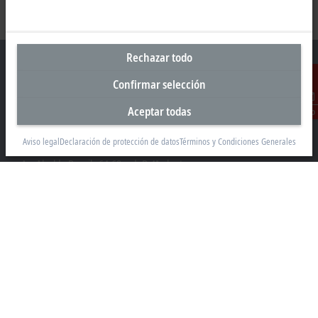
Rechazar todo
Confirmar selección
Sede central España
Aceptar todas
Contacto
Beckhoff Automation SA
Aviso legal
Declaración de protección de datos
Términos y Condiciones Generales
Edificio Sant Cugat I
Av. Alcalde Barnils 64-68, ed. D 4ª planta
08174 Sant Cugat
+34 935 844 997
info@beckhoff.es
Información del contacto
www.beckhoff.com/es-es/
Newsletter
Imprimir página