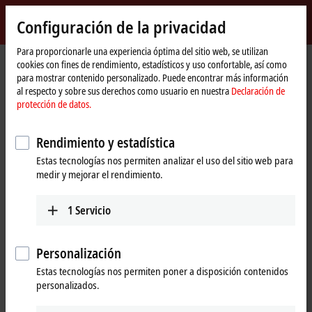
Inicio de sesión
Configuración de la privacidad
myBeckhoff
Beckhoff
-
Para proporcionarle una experiencia óptima del sitio web, se utilizan
cookies con fines de rendimiento, estadísticos y uso confortable, así como
New
para mostrar contenido personalizado. Puede encontrar más información
Automation
Página
Empresa
Novedades
Interpack
al respecto y sobre sus derechos como usuario en nuestra
Declaración de
Technology
de
protección de datos.
inicio
Al hacer clic en «Aceptar», mostramos el vídeo y ajustamos la
Rendimiento y estadística
configuración de privacidad, cargando el contenido externo de
Estas tecnologías nos permiten analizar el uso del sitio web para
Vimeo. Por favor, tenga en cuenta nuestra
Declaración de
medir y mejorar el rendimiento.
protección de datos.
1
Servicio
Aceptar
Personalización
Estas tecnologías nos permiten poner a disposición contenidos
May 19, 2014
personalizados.
Interpack