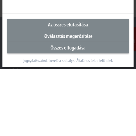
Az összes elutasítása
Kiválasztás megerősítése
Magyarországi központ
Összes elfogadása
Kontakt
Beckhoff Automation Kft.
Jognyilatkozat
Adatkezelési szabályzat
Általános üzleti feltételek
1097 Budapest
Táblás utca 36–38. G. ép.
+36 1 50199-40
+36 1 50199-41
info@beckhoff.hu
Elérhetőségeink
www.beckhoff.com/hu-hu/
Hírlevél
Oldal nyomtatása