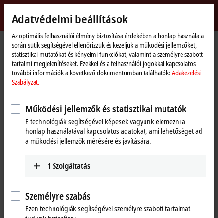
Bejelentkezés
Adatvédelmi beállítások
myBeckhoff
Beckhoff
-
Az optimális felhasználói élmény biztosítása érdekében a honlap használata
során sütik segítségével ellenőrizzük és kezeljük a működési jellemzőket,
New
statisztikai mutatókat és kényelmi funkciókat, valamint a személyre szabott
Automation
Kezdőlap
Vállalati információk
Hírek
Interpack
tartalmi megjelenítéseket. Ezekkel és a felhasználói jogokkal kapcsolatos
Technology
további információk a következő dokumentumban találhatók:
Adakezelési
Szabályzat.
Az "Accept"-re kattintva megjelenik a videó, és megadhatók az
adatkezelési beállítások; a Video-ból származó külső tartalmat ekkor
Működési jellemzők és statisztikai mutatók
tölti be a rendszer. További részletek itt találhatók:
Adakezelési
E technológiák segítségével képesek vagyunk elemezni a
Szabályzat.
honlap használatával kapcsolatos adatokat, ami lehetőséget ad
a működési jellemzők mérésére és javítására.
Elfogadás
1
Szolgáltatás
Személyre szabás
May 19, 2014
Interpack
Ezen technológiák segítségével személyre szabott tartalmat