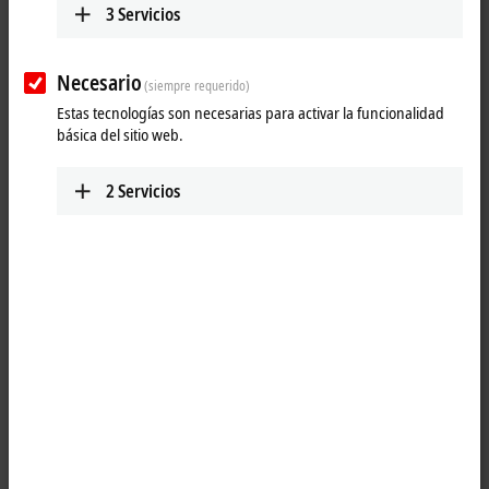
3
Servicios
Necesario
(siempre requerido)
Estas tecnologías son necesarias para activar la funcionalidad
básica del sitio web.
2
Servicios
2
2
The EJ2128
EtherCAT
plug-in module connects binary control signals
from the automation device on to the actuators at the process level
with electrical isolation and generates load currents with outputs that
are protected against overload and short-circuit. The module contains
eight channels, optionally with a rated load voltage of 3.3 V DC or
5 V DC.