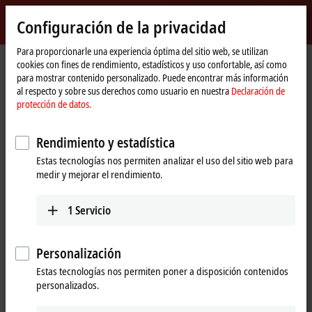
Inicio de sesión
Configuración de la privacidad
myBeckhoff
Beckhoff
-
Para proporcionarle una experiencia óptima del sitio web, se utilizan
cookies con fines de rendimiento, estadísticos y uso confortable, así como
New
para mostrar contenido personalizado. Puede encontrar más información
Automation
Página
Productos
I/O
EtherCAT plug-in modules
al respecto y sobre sus derechos como usuario en nuestra
Declaración de
Technology
de
EJ2xxx | Digital output
EJ2128
protección de datos.
inicio
EJ2128 | EtherCAT plug-in
Rendimiento y estadística
module, 8-channel digital
Estas tecnologías nos permiten analizar el uso del sitio web para
output, 3.3 V DC/5 V DC, 20 mA
medir y mejorar el rendimiento.
1
Servicio
Personalización
Estas tecnologías nos permiten poner a disposición contenidos
personalizados.