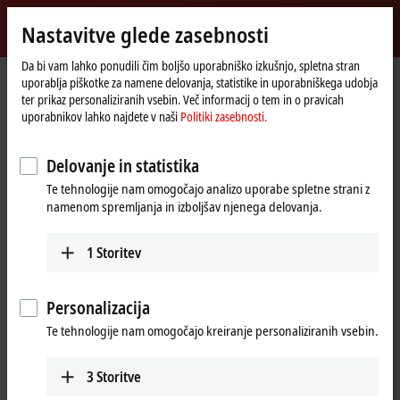
Vpiši se
Nastavitve glede zasebnosti
myBeckhoff
Beckhoff
-
Da bi vam lahko ponudili čim boljšo uporabniško izkušnjo, spletna stran
uporablja piškotke za namene delovanja, statistike in uporabniškega udobja
New
ter prikaz personaliziranih vsebin. Več informacij o tem in o pravicah
Automation
Domača
Proizvodi
I/O
EtherCAT plug-in modules
uporabnikov lahko najdete v naši
Politiki zasebnosti.
Technology
stran
EJ2xxx | Digital output
EJ2128
Delovanje in statistika
EJ2128 | EtherCAT plug-in
Te tehnologije nam omogočajo analizo uporabe spletne strani z
module, 8-channel digital
namenom spremljanja in izboljšav njenega delovanja.
output, 3.3 V DC/5 V DC, 20 mA
1
Storitev
Personalizacija
Te tehnologije nam omogočajo kreiranje personaliziranih vsebin.
3
Storitve