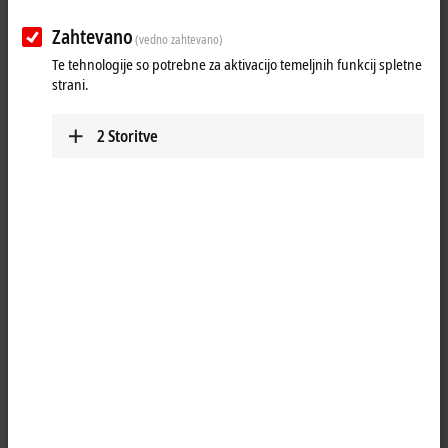
Zahtevano
(vedno zahtevano)
Te tehnologije so potrebne za aktivacijo temeljnih funkcij spletne
strani.
2
Storitve
2
2
The EJ2128
EtherCAT
plug-in module connects binary control signals
from the automation device on to the actuators at the process level
with electrical isolation and generates load currents with outputs that
are protected against overload and short-circuit. The module contains
eight channels, optionally with a rated load voltage of 3.3 V DC or
5 V DC.