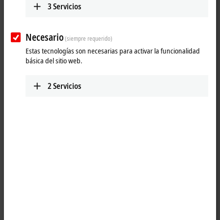
3
Servicios
Necesario
(siempre requerido)
Estas tecnologías son necesarias para activar la funcionalidad
básica del sitio web.
2
Servicios
1
M12, plug, straight, male, 4-pin, D-coded – RJ45, plug, straight, male,
8-pin
Product status:
regular delivery