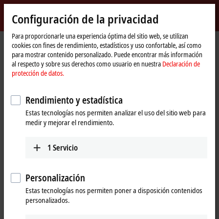
Inicio de sesión
Configuración de la privacidad
myBeckhoff
Beckhoff
-
Para proporcionarle una experiencia óptima del sitio web, se utilizan
cookies con fines de rendimiento, estadísticos y uso confortable, así como
New
para mostrar contenido personalizado. Puede encontrar más información
Automation
Página
Productos
I/O
I/O-specific accessories
al respecto y sobre sus derechos como usuario en nuestra
Declaración de
Technology
de
Pre-assembled cables
ZK1090-6191-4xxx
protección de datos.
inicio
ZK1090-6191-4xxx | EtherCAT
Rendimiento y estadística
cable, PUR, AWG26, drag-chain
Estas tecnologías nos permiten analizar el uso del sitio web para
suitable
medir y mejorar el rendimiento.
1
Servicio
Personalización
Estas tecnologías nos permiten poner a disposición contenidos
personalizados.