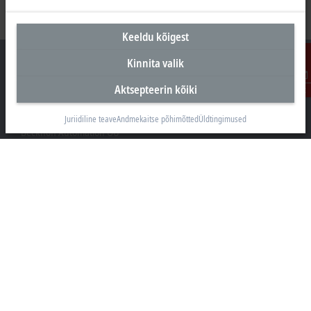
Keeldu kõigest
Kinnita valik
Aktsepteerin kõiki
Kontakt
Peakontor Eesti
Juriidiline teave
Andmekaitse põhimõtted
Üldtingimused
Beckhoff Automation OÜ
Valukoja 8, Öpiku 2
11415 Tallinn
+372 588 03238
info@beckhoff.ee
Kontaktandmed
www.beckhoff.com/et-ee/
Uudiskiri
Prindi leht