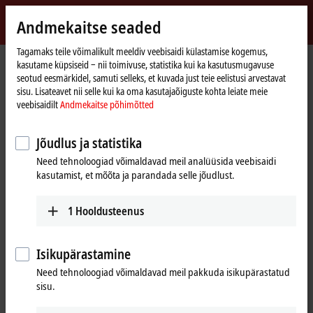
Logi sisse
Andmekaitse seaded
myBeckhoff
Beckhoff
-
Tagamaks teile võimalikult meeldiv veebisaidi külastamise kogemus,
kasutame küpsiseid ‒ nii toimivuse, statistika kui ka kasutusmugavuse
New
seotud eesmärkidel, samuti selleks, et kuvada just teie eelistusi arvestavat
Automation
Avaleht
Ettevõte
Uudised
sisu. Lisateavet nii selle kui ka oma kasutajaõiguste kohta leiate meie
Technology
TwinCAT Vision: Integrates image processing to the PLC
veebisaidilt
Andmekaitse põhimõtted
Jõudlus ja statistika
Kui klõpsate nupul „Nõustun“, kuvatakse video ja kohandatakse
Need tehnoloogiad võimaldavad meil analüüsida veebisaidi
privaatsussätteid; selle protsessi käigus laaditakse Vimeo väline
kasutamist, et mõõta ja parandada selle jõudlust.
sisu. Palun tutvuge meie andmekaitse põhimõtetega. Palun
vaadake meie veebisaiti
Andmekaitse põhimõtted
1
Hooldusteenus
Nõustun
Isikupärastamine
Need tehnoloogiad võimaldavad meil pakkuda isikupärastatud
sisu.
Apr 27, 2018