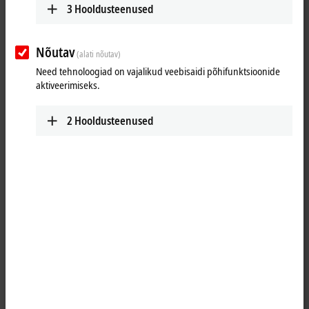
TwinCAT Vision: Integrates image
3
Hooldusteenused
processing to the PLC
Nõutav
(alati nõutav)
Machine vision integrated into automation technology.
Need tehnoloogiad on vajalikud veebisaidi põhifunktsioonide
More about this video
aktiveerimiseks.
oading...
2
Hooldusteenused