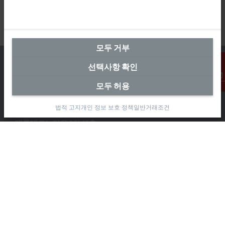
모두 거부
선택사항 확인
모두 허용
연락처
본사 대한민국
법적 고지
개인 정보 보호 정책
일반거래조건
Beckhoff Automation Co., Ltd.
대륭테크노타운 3차 12층
가산디지털2로 115
08505 금천구, 서울특별시
+82 2 2107-3242
+82 2 2107-3969
info-kr@beckhoff.com
연락처 정보
www.beckhoff.com/ko-kr/