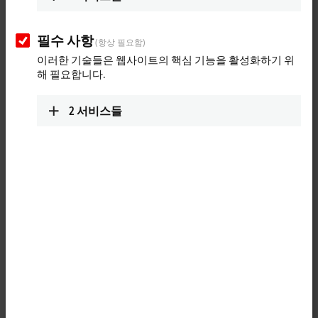
TwinCAT Vision: Integrates image
processing to the PLC
필수 사항
(항상 필요함)
Machine vision integrated into automation technology.
이러한 기술들은 웹사이트의 핵심 기능을 활성화하기 위
해 필요합니다.
More about this video
2
서비스들
Loading...