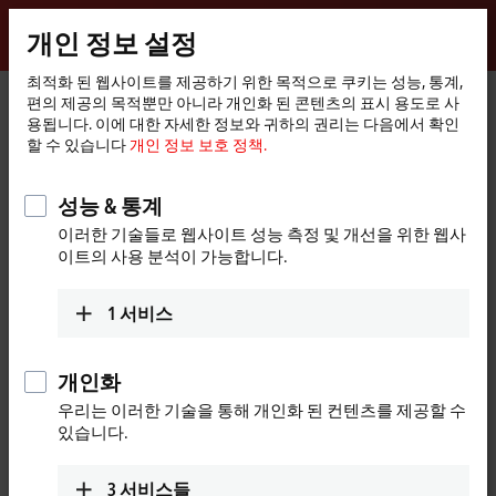
로그인
개인 정보 설정
myBeckhoff
Beckhoff
-
최적화 된 웹사이트를 제공하기 위한 목적으로 쿠키는 성능, 통계,
편의 제공의 목적뿐만 아니라 개인화 된 콘텐츠의 표시 용도로 사
New
용됩니다. 이에 대한 자세한 정보와 귀하의 권리는 다음에서 확인
Automation
홈
회사
새소식
할 수 있습니다
개인 정보 보호 정책.
Technology
페
TwinCAT Vision: Integrates image processing to the PLC
이
지
성능 & 통계
이러한 기술들로 웹사이트 성능 측정 및 개선을 위한 웹사
"허용"을 클릭하면, 우리는 동영상을 제공하고 개인 정보 설
이트의 사용 분석이 가능합니다.
정을 조정합니다. 이 과정에서 Video의 외부 콘텐츠가 포함됩
니다. 다음을 참조해 주시기 바랍니다.
개인 정보 보호 정책.
1
서비스
승인
개인화
우리는 이러한 기술을 통해 개인화 된 컨텐츠를 제공할 수
있습니다.
Apr 27, 2018
3
서비스들