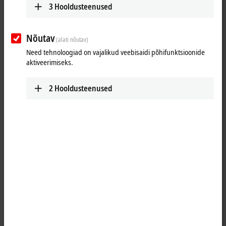
3
Hooldusteenused
Nõutav
(alati nõutav)
Need tehnoloogiad on vajalikud veebisaidi põhifunktsioonide
aktiveerimiseks.
2
Hooldusteenused
1
M12, socket, straight, female, 5-pin, A‑coded – open end, 4-wire +
shielding
Product status:
regular delivery