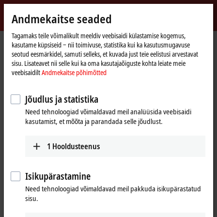
Logi sisse
Andmekaitse seaded
myBeckhoff
Beckhoff
-
Tagamaks teile võimalikult meeldiv veebisaidi külastamise kogemus,
kasutame küpsiseid ‒ nii toimivuse, statistika kui ka kasutusmugavuse
New
seotud eesmärkidel, samuti selleks, et kuvada just teie eelistusi arvestavat
Automation
Avaleht
Products
I/O
I/O-specific accessories
Pre-assembled cables
sisu. Lisateavet nii selle kui ka oma kasutajaõiguste kohta leiate meie
Technology
ZK2000-7200-0xxx
veebisaidilt
Andmekaitse põhimõtted
ZK2000-7200-0xxx | Sensor
Jõudlus ja statistika
cable, PUR, 4 x 0.34 mm², drag-
Need tehnoloogiad võimaldavad meil analüüsida veebisaidi
chain suitable
kasutamist, et mõõta ja parandada selle jõudlust.
1
Hooldusteenus
Isikupärastamine
Need tehnoloogiad võimaldavad meil pakkuda isikupärastatud
sisu.