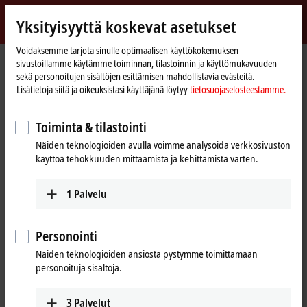
Kirjaudu sisään
Yksityisyyttä koskevat asetukset
myBeckhoff
Beckhoff
-
Voidaksemme tarjota sinulle optimaalisen käyttökokemuksen
sivustoillamme käytämme toiminnan, tilastoinnin ja käyttömukavuuden
New
sekä personoitujen sisältöjen esittämisen mahdollistavia evästeitä.
Automation
Kotisivu
Tuotteet
I/O
I/O-specific accessories
Pre-assembled cables
Lisätietoja siitä ja oikeuksistasi käyttäjänä löytyy
tietosuojaselosteestamme.
Technology
ZK2000-7200-0xxx
Toiminta & tilastointi
ZK2000-7200-0xxx | Sensor
Näiden teknologioiden avulla voimme analysoida verkkosivuston
cable, PUR, 4 x 0.34 mm², drag-
käyttöä tehokkuuden mittaamista ja kehittämistä varten.
chain suitable
1
Palvelu
Personointi
Näiden teknologioiden ansiosta pystymme toimittamaan
personoituja sisältöjä.
3
Palvelut