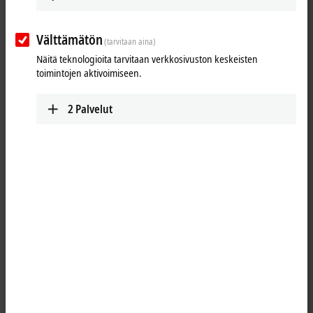
Välttämätön
(tarvitaan aina)
Näitä teknologioita tarvitaan verkkosivuston keskeisten
toimintojen aktivoimiseen.
2
Palvelut
1
M12, socket, straight, female, 5-pin, A‑coded – open end, 4-wire +
shielding
Product status:
regular delivery