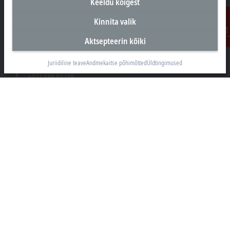
Keeldu kõigest
Peakontor Eesti
Kinnita valik
Beckhoff Automation OÜ
Aktsepteerin kõiki
Kontakt
Valukoja 8, Öpiku 2
11415 Tallinn
Juriidiline teave
Andmekaitse põhimõtted
Üldtingimused
+372 588 03238
info@beckhoff.ee
Kontaktandmed
www.beckhoff.com/et-ee/
Uudiskiri
Prindi leht
Ettevõte
Tooted ja Valdkonnad
Tugi
Sotsiaalmeedia