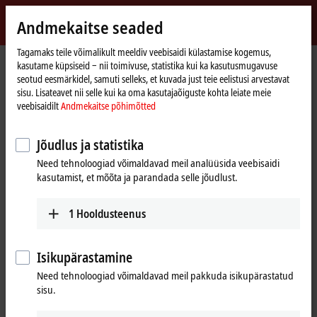
Logi sisse
Andmekaitse seaded
myBeckhoff
Beckhoff
-
Tagamaks teile võimalikult meeldiv veebisaidi külastamise kogemus,
kasutame küpsiseid ‒ nii toimivuse, statistika kui ka kasutusmugavuse
New
seotud eesmärkidel, samuti selleks, et kuvada just teie eelistusi arvestavat
Automation
Avaleht
Products
IPC
Control Panels
sisu. Lisateavet nii selle kui ka oma kasutajaõiguste kohta leiate meie
Technology
CP6xxx, CP7xxx | Single-touch Control Panels
CP6900, CP6906
veebisaidilt
Andmekaitse põhimõtted
CP6900, CP6906 | Economy built-
Jõudlus ja statistika
in Control Panel with DVI/USB
Need tehnoloogiad võimaldavad meil analüüsida veebisaidi
Extended interface
kasutamist, et mõõta ja parandada selle jõudlust.
1
Hooldusteenus
Isikupärastamine
Need tehnoloogiad võimaldavad meil pakkuda isikupärastatud
sisu.