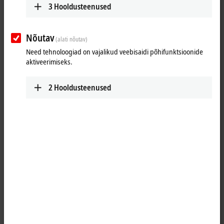
3
Hooldusteenused
Nõutav
(alati nõutav)
Need tehnoloogiad on vajalikud veebisaidi põhifunktsioonide
aktiveerimiseks.
2
Hooldusteenused
6
1
The CP6900 and CP6906 Economy Control Panels supplement the
Industrial PC entry level class by two built-in Control Panels with
DVI/USB Extended interface. The Panels are designed for installation
in the front of a control cabinet and have a 7-inch or 10.1-inch touch
screen display. In combination with the compact Embedded PCs from
the CX series or the Industrial PCs of the type C6xxx, a low-cost