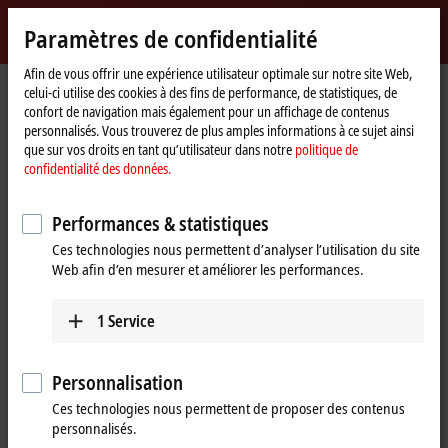
Identifiez-vous
Paramètres de confidentialité
myBeckhoff
Beckhoff
-
Afin de vous offrir une expérience utilisateur optimale sur notre site Web,
celui-ci utilise des cookies à des fins de performance, de statistiques, de
New
confort de navigation mais également pour un affichage de contenus
Automation
Page
Entreprise
Présence à l’international
Japan
personnalisés. Vous trouverez de plus amples informations à ce sujet ainsi
Technology
d'accueil
que sur vos droits en tant qu’utilisateur dans notre
politique de
Beckhoff Automation Japan
confidentialité des données.
Performances & statistiques
Address and contact
Ces technologies nous permettent d’analyser l’utilisation du site
Web afin d’en mesurer et améliorer les performances.
Headquarters Japan
Sales
Beckhoff Automation K.K.
+81 50 1790 1111
Nisseki Yokohama Building,
1
Service
info@beckhoff.co.jp
18th Floor
1-1-8 Sakuragicho, Naka-ku
2310062
Yokohama
Personnalisation
Japan
Ces technologies nous permettent de proposer des contenus
personnalisés.
+81 50 1790 1111