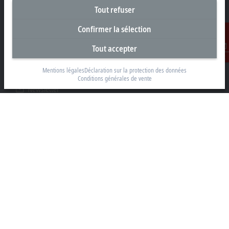
Klaverbladstraat 11.2/2
Tout refuser
3560 Lummen
Confirmer la sélection
+32 13 2522-00
info@beckhoff.be
Tout accepter
Contact
Coordonnées détaillées
www.beckhoff.com/fr-be/
Mentions légales
Déclaration sur la protection des données
Conditions générales de vente
Newsletter
Imprimer la page
Entreprise
Produits et secteurs
Support
Réseaux sociaux
Mentions légales
Conditions d’utilisation