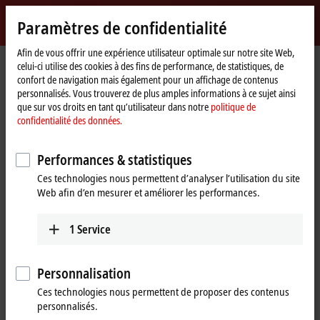
Identifiez-vous
Paramètres de confidentialité
myBeckhoff
Beckhoff
-
Afin de vous offrir une expérience utilisateur optimale sur notre site Web,
celui-ci utilise des cookies à des fins de performance, de statistiques, de
New
confort de navigation mais également pour un affichage de contenus
Automation
Page
Entreprise
Présence à l’international
Norway
personnalisés. Vous trouverez de plus amples informations à ce sujet ainsi
Technology
d'accueil
Sales office Stavanger
que sur vos droits en tant qu’utilisateur dans notre
politique de
confidentialité des données.
Sales office Stavanger, Norway
Performances & statistiques
Ces technologies nous permettent d’analyser l’utilisation du site
Coordonnées complètes
Web afin d’en mesurer et améliorer les performances.
Sales office Stavanger
Technical Support
Beckhoff Automation AS
1
Service
+47 33 50 46 95
Grenseveien 21
support@beckhoff.no
4313
Sandnes
Norway
Personnalisation
Ces technologies nous permettent de proposer des contenus
+47 33 50 46 90
personnalisés.
info@beckhoff.no