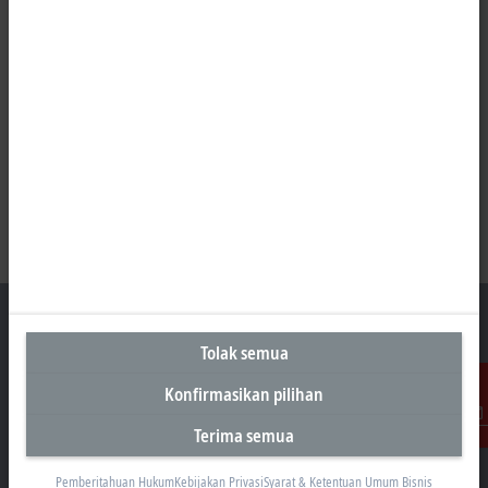
Tolak semua
Kantor Perwakilan Indonesia
Konfirmasikan pilihan
AKR Tower 21st Floor, Unit C - D
Terima semua
Kontak
Jl. Panjang No. 5, Kebon Jeruk
Jakarta 11530
Pemberitahuan Hukum
Kebijakan Privasi
Syarat & Ketentuan Umum Bisnis