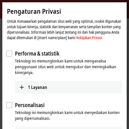
Masuk
Pengaturan Privasi
myBeckhoff
Beckhoff
-
Untuk menawarkan pengalaman situs web yang optimal, cookie digunakan
untuk tujuan kinerja, statistik dan kenyamanan serta tampilan konten yang
New
dipersonalisasi. Informasi lebih lanjut tentang ini dan hak pengguna Anda
Automation
Beranda
Perusahaan
Kehadiran global
Norway
Sales office Stavanger
dapat ditemukan di [insert name/place] kami
Kebijakan Privasi.
Technology
Sales office Stavanger, Norway
Performa & statistik
Teknologi ini memungkinkan kami untuk menganalisa
penggunaan situs web untuk mengukur dan meningkatkan
Alamat dan kontak
kinerjanya.
Sales office Stavanger
Technical Support
Beckhoff Automation AS
1
Layanan
+47 33 50 46 95
Grenseveien 21
support@beckhoff.no
4313
Sandnes
Norway
Personalisasi
Teknologi ini memungkinkan kami untuk menyediakan konten
+47 33 50 46 90
yang dipersonalisasi.
info@beckhoff.no
www.beckhoff.com/nn-no/