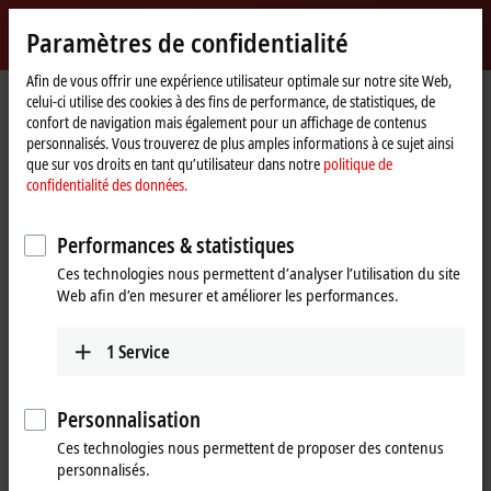
Identifiez-vous
Paramètres de confidentialité
myBeckhoff
Beckhoff
-
Afin de vous offrir une expérience utilisateur optimale sur notre site Web,
celui-ci utilise des cookies à des fins de performance, de statistiques, de
New
confort de navigation mais également pour un affichage de contenus
Automation
Page
Produits
I/O
Fieldbus Box and IO-Link box
Compact Box
personnalisés. Vous trouverez de plus amples informations à ce sujet ainsi
Technology
d'accueil
IP1xxx-Bxxx | Digital input
IP1011-Bxxx
que sur vos droits en tant qu’utilisateur dans notre
politique de
confidentialité des données.
IP1011-Bxxx | Fieldbus Box, 8-
channel digital input, 24 V DC,
Performances & statistiques
0.2 ms, M8
Ces technologies nous permettent d’analyser l’utilisation du site
Web afin d’en mesurer et améliorer les performances.
1
Service
Personnalisation
Ces technologies nous permettent de proposer des contenus
personnalisés.