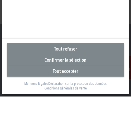
Tout refuser
Siège social Suisse
Confirmer la sélection
Beckhoff Automation AG
Rheinweg 7
Tout accepter
8200 Schaffhouse
Contact
Mentions légales
Déclaration sur la protection des données
+41 52 633 40 40
Conditions générales de vente
info@beckhoff.ch
Coordonnées détaillées
www.beckhoff.com/fr-ch/
Newsletter
Imprimer la page