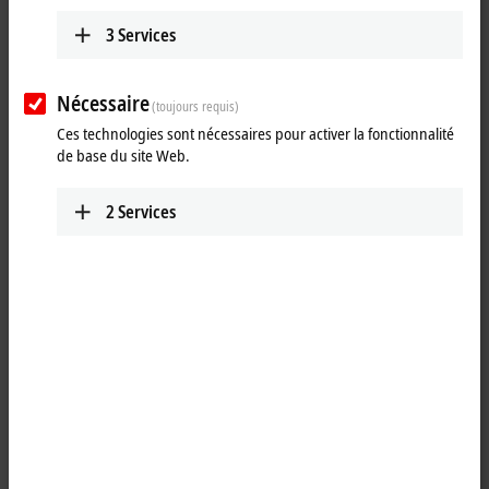
3
Services
Nécessaire
(toujours requis)
Ces technologies sont nécessaires pour activer la fonctionnalité
de base du site Web.
2
Services
1
The IP1011-Bxxx digital input acquires the binary control signals from
the process level and transmits them to the higher-level automation
unit. The state of the signals is indicated by light emitting diodes. The
signals are connected via M8 screw type connectors.
The sensors are supplied from the box supply voltage U
. The auxiliary
S
voltage U
is not used in the input module, but may be connected in
P