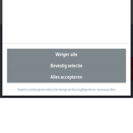
Hoofdkantoor België
Weiger alle
Beckhoff Automation BV
Bevestig selectie
Klaverbladstraat 11.2/2
3560 Lummen
Alles accepteren
Contact
+32 13 2522-00
Impressum
Gegevensbeschermingsverklaring
Algemene voorwaarden
info@beckhoff.be
Contactgegevens
www.beckhoff.com/nl-be/
Newsletter
Pagina afdrukken