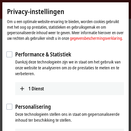
Inloggen
Privacy-instellingen
myBeckhoff
Beckhoff
-
Om u een optimale website-ervaring te bieden, worden cookies gebruikt
met het oog op prestaties, statistieken en gebruiksgemak en om
New
gepersonaliseerde inhoud weer te geven. Meer informatie hierover en over
Automation
startpagina
Producten
I/O
Fieldbus Box and IO-Link box
Compact Box
uw rechten als gebruiker vindt u in onze
gegevensbeschermingsverklaring.
Technology
IP1xxx-Bxxx | Digital input
IP1011-Bxxx
Performance & Statistiek
IP1011-Bxxx | Fieldbus Box, 8-
Dankzij deze technologieën zijn we in staat om het gebruik van
channel digital input, 24 V DC,
onze website te analyseren om zo de prestaties te meten en te
0.2 ms, M8
verbeteren.
1
Dienst
Personalisering
Deze technologieën stellen ons in staat om gepersonaliseerde
inhoud ter beschikking te stellen.