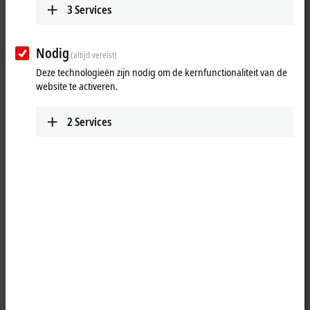
3
Services
Nodig
(altijd vereist)
Deze technologieën zijn nodig om de kernfunctionaliteit van de
website te activeren.
2
Services
1
The IP1011-Bxxx digital input acquires the binary control signals from
the process level and transmits them to the higher-level automation
unit. The state of the signals is indicated by light emitting diodes. The
signals are connected via M8 screw type connectors.
The sensors are supplied from the box supply voltage U
. The auxiliary
S
voltage U
is not used in the input module, but may be connected in
P