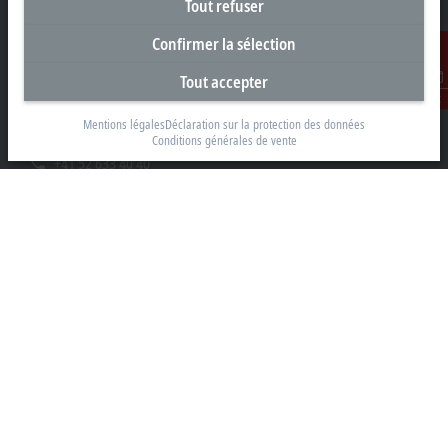
Tout refuser
Confirmer la sélection
Siège social Suisse
Tout accepter
Beckhoff Automation AG
Contact
Rheinweg 7
Mentions légales
Déclaration sur la protection des données
8200 Schaffhouse
Conditions générales de vente
+41 52 633 40 40
info@beckhoff.ch
Coordonnées détaillées
www.beckhoff.com/fr-ch/
Newsletter
Imprimer la page
Entreprise
Produits et secteurs
Support