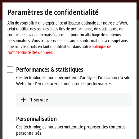
Identifiez-vous
Paramètres de confidentialité
myBeckhoff
Beckhoff
-
Afin de vous offrir une expérience utilisateur optimale sur notre site Web,
celui-ci utilise des cookies à des fins de performance, de statistiques, de
New
confort de navigation mais également pour un affichage de contenus
Automation
Page
Produits
I/O
Fieldbus Box and IO-Link box
Compact Box
personnalisés. Vous trouverez de plus amples informations à ce sujet ainsi
Technology
d'accueil
IP6xxx-Bxxx | Communication
IP6022-Bxxx
IP6022-B310
que sur vos droits en tant qu’utilisateur dans notre
politique de
confidentialité des données.
IP6022-B310 | Fieldbus Box, 2-
channel communication
Performances & statistiques
interface, PROFIBUS, serial,
Ces technologies nous permettent d’analyser l’utilisation du site
Web afin d’en mesurer et améliorer les performances.
RS422/RS485, M12
1
Service
Personnalisation
Ces technologies nous permettent de proposer des contenus
personnalisés.