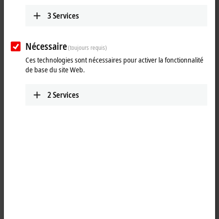
3
Services
Nécessaire
(toujours requis)
Ces technologies sont nécessaires pour activer la fonctionnalité
de base du site Web.
2
Services
1
The IP6022 serial interface module allows the connection of devices
with a RS422 or RS485 interface. The module transmits the data in a
fully transparent manner to the higher-level automation device. The
data is transferred via the fieldbus using a simple handshake
protocol. This does not have any effect on the protocol of the serial