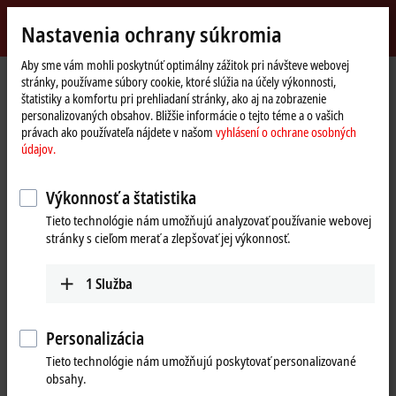
Přihlásit se
Nastavenia ochrany súkromia
myBeckhoff
Beckhoff
-
Aby sme vám mohli poskytnúť optimálny zážitok pri návšteve webovej
stránky, používame súbory cookie, ktoré slúžia na účely výkonnosti,
New
štatistiky a komfortu pri prehliadaní stránky, ako aj na zobrazenie
Automation
Domovská
Výrobky
I/O
Fieldbus Box and IO-Link box
Compact Box
personalizovaných obsahov. Bližšie informácie o tejto téme a o vašich
Technology
stránka
IP6xxx-Bxxx | Communication
IP6022-Bxxx
IP6022-B310
právach ako používateľa nájdete v našom
vyhlásení o ochrane osobných
údajov.
IP6022-B310 | Fieldbus Box, 2-
channel communication
Výkonnosť a štatistika
interface, PROFIBUS, serial,
Tieto technológie nám umožňujú analyzovať používanie webovej
stránky s cieľom merať a zlepšovať jej výkonnosť.
RS422/RS485, M12
1
Služba
Personalizácia
Tieto technológie nám umožňujú poskytovať personalizované
obsahy.