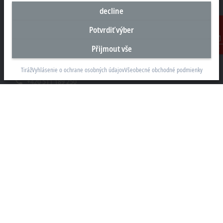
decline
Sídlo Česká republika
Potvrdiť výber
Beckhoff Automation s.r.o.
Přijmout vše
Kontakt
Sochorova 23
61600 Brno
Tiráž
Vyhlásenie o ochrane osobných údajov
Všeobecné obchodné podmienky
+420 511 189 250
info.cz@beckhoff.com
Kontaktní informace
www.beckhoff.com/cs-cz/
Newsletter
Vytisknout stránku
Společnost
Produkty a průmyslová odvětví
Podpora