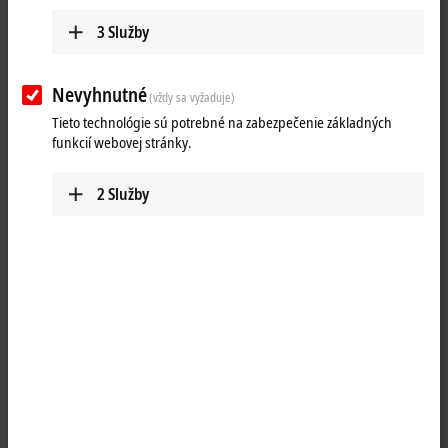
3
Služby
Nevyhnutné
(vždy sa vyžaduje)
Tieto technológie sú potrebné na zabezpečenie základných
funkcií webovej stránky.
2
Služby
1
The IP6022 serial interface module allows the connection of devices
with a RS422 or RS485 interface. The module transmits the data in a
fully transparent manner to the higher-level automation device. The
data is transferred via the fieldbus using a simple handshake
protocol. This does not have any effect on the protocol of the serial