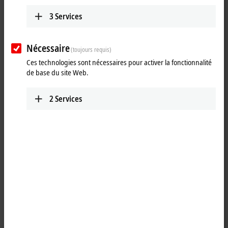
Plan route (Google
3
Services
Maps)
Detail view
Nécessaire
(toujours requis)
Ces technologies sont nécessaires pour activer la fonctionnalité
de base du site Web.
2
Services
Si vous cliquez sur « Accepter », nous affichons la carte et ajustons
les paramètres de confidentialité; le contenu externe de Google
Maps est chargé pendant ce processus. Veuillez vous référer ici à
notre
politique de confidentialité des données.
Accepter