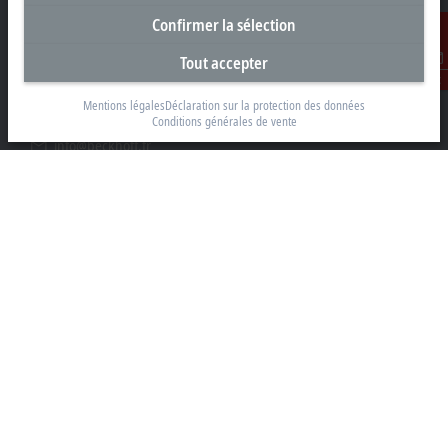
Siège social France
Confirmer la sélection
Beckhoff Automation Sarl
Tout accepter
2 rue d’Arsonval
Contact
91400 Orsay
Mentions légales
Déclaration sur la protection des données
Conditions générales de vente
+33 1692 98370
info@beckhoff.fr
Coordonnées détaillées
www.beckhoff.com/fr-fr/
Newsletter
Imprimer la page
Entreprise
Produits et secteurs
Support
Réseaux sociaux