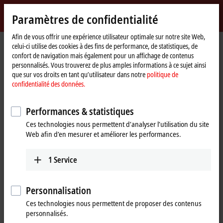
Identifiez-vous
Paramètres de confidentialité
myBeckhoff
Beckhoff
-
Afin de vous offrir une expérience utilisateur optimale sur notre site Web,
celui-ci utilise des cookies à des fins de performance, de statistiques, de
New
confort de navigation mais également pour un affichage de contenus
Automation
Page
Entreprise
Présence à l’international
Chile
personnalisés. Vous trouverez de plus amples informations à ce sujet ainsi
Technology
d'accueil
que sur vos droits en tant qu’utilisateur dans notre
politique de
Elecdrive S.A., Chile
confidentialité des données.
Performances & statistiques
Address and contact
Ces technologies nous permettent d’analyser l’utilisation du site
Web afin d’en mesurer et améliorer les performances.
Elecdrive S.A.
Technical Support
Avenida Americo Vespucio
+56 2 2622 0167
2680
1
Service
elecdrive@elecdrive.cl
Conchalí
Chile
Personnalisation
+56 2 2622 0167
Ces technologies nous permettent de proposer des contenus
elecdrive@elecdrive.cl
personnalisés.
www.elecdrive.cl