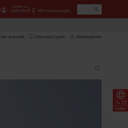
Identifiez-vous
e
myBeckhoff
Mes marque-pages
cher un produit
Information System
Téléchargements
nd time Beckhoff received the prestigious award for
he award: The AX8000 multi-axis servo system excels through
guring the number of single or dual-channel axis modules to
Contact
o convinces through the quick and easy assembly of the
is based on spring clamps.