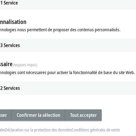
1
Service
nnalisation
hnologies nous permettent de proposer des contenus personnalisés.
3
Services
saire
(toujours requis)
hnologies sont nécessaires pour activer la fonctionnalité de base du site Web.
2
Services
user
Confirmer la sélection
Tout accepter
ales
Déclaration sur la protection des données
Conditions générales de vente