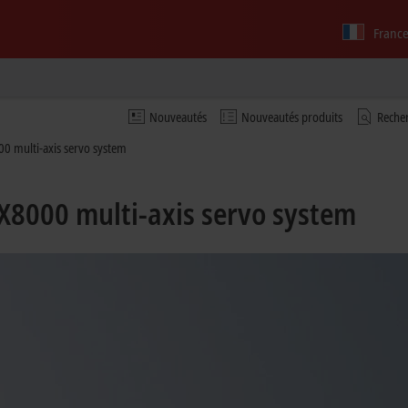
Franc
Nouveautés
Nouveautés produits
Recher
0 multi-axis servo system
X8000 multi-axis servo system
ebruary 2016 the iF Design Award 2016 winners were celebrated. For the seco
ding product design under the motto "Where design meets industry".
he CX2000 Embedded PC series in 2014, this time a modular drive system won t
mised functionality and high-quality materials in a minimalistic design. Confi
eed module, the system can be matched to suit individual requirements. It als
 by means of the integrated AX-Bridge quick-release connection system that 