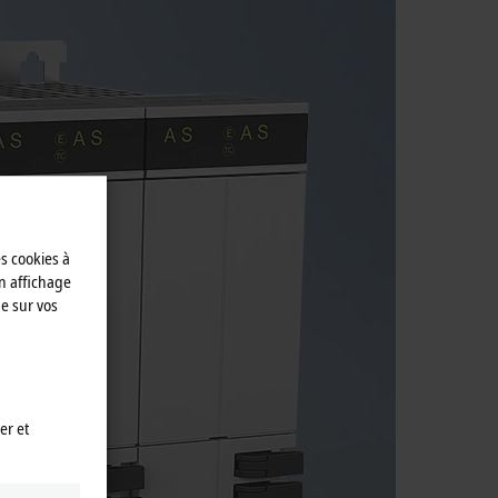
es cookies à
n affichage
e sur vos
er et