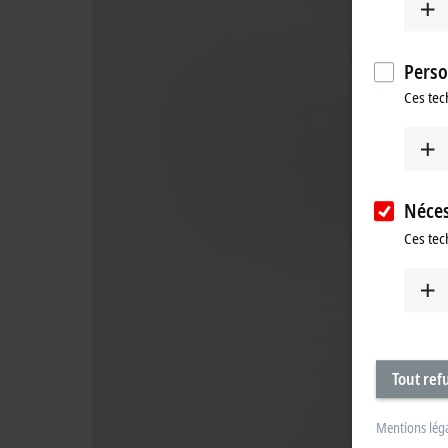
Perso
Ces tec
Néces
Ces tec
Tout ref
Mentions lég