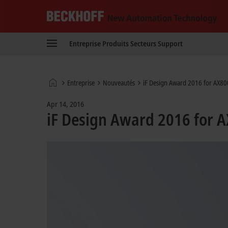
Beckhoff
-
Entreprise
Produits
Secteurs
Support
New
Automation
Technology
Page
Entreprise
Nouveautés
iF Design Award 2016 for AX800
d'accueil
Apr 14, 2016
iF Design Award 2016 for A
On 26 F
outstan
After t
its opti
the inf
modules