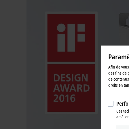
Paramèt
Afin de vous 
des fins de 
de contenus 
droits en ta
Perfo
Ces tec
amélior