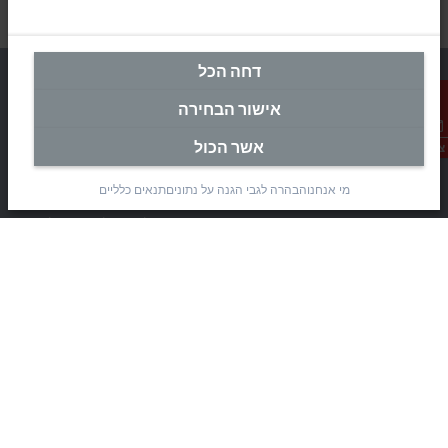
דחה הכל
אישור הבחירה
מטה ישראל
אשר הכול
צור קשר
Beckhoff Automation Ltd.
מי אנחנו
הבהרה לגבי הגנה על נתונים
תנאים כלליים
Rimon 11
(Pob 1085, Airport city 7010000)
Modi’in Region Industrial Zone 7019900
+972 3 7764445
+972 3 7764443
info@beckhoff.co.il
פרטי קשר
www.beckhoff.com/he-il/
עלון חדשות
הדפסת דף