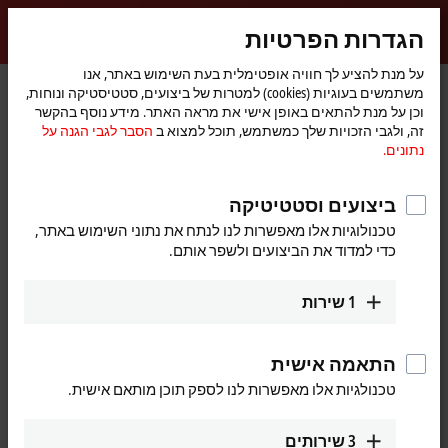
התחברות
הגדרות הפרטיות
myBeckhoff
Beckhoff
-
על מנת להציע לך חוויה אופטימלית בעת השימוש באתר, אנו
משתמשים בעוגיות (cookies) למטרות של ביצועים, סטטיסטיקה ונוחות,
New
וכן על מנת להתאים באופן אישי את מראה האתר. מידע נוסף בהקשר
Automation
דף
Beckhoff at Hannover Messe 2017
חדשות
חברה
זה, ולגבי הזכויות שלך כמשתמש, תוכל למצוא ב
הסבר לגבי הגנה על
Technology
הבית
נתונים.
ביצועים וסטטיטיקה
עם הלחיצה על הלחצן "מאשר", נציג בפניך את קטע הווידיאו
ונתאים את הגדרות הפרטיות, וכדי שתוכל לקבל תוכן חיצוני מ-
טכנולוגיות אלו מאפשרות לנו לנתח את נתוני השימוש באתר,
הסבר לגבי הגנה על נתונים.
Vimeo. עיין כאן
כדי למדוד את הביצועים ולשפר אותם.
מסכים
1
שירות
התאמה אישית
טכנולגיות אלו מאפשרות לנו לספק תוכן מותאם אישית.
Mar 23, 2017
Beckhoff at Hannover Messe 2017
3
שירותים