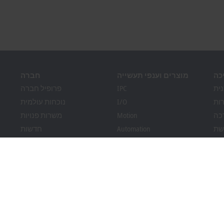
כה
מוצרים וענפי תעשייה
חברה
ית
IPC
פרופיל חברה
ות
I/O
נוכחות עולמית
כה
Motion
משרות פנויות
שת
Automation
חדשות
Bec
MX-System
מגזין PC Control
ות
Vision
אירועים ופגישות
ענפי תעשייה
מערכת דיווח על הפרות
עמידה בדרישות האריזה