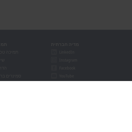
מדיה חברתית
תמי
LinkedIn
תמיכה טכנ
Instagram
שיר
Facebook
הדר
YouTube
סמינרים בר
khoff Information System
מאתר הורד