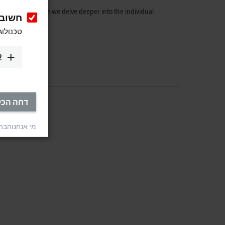
d features. Before we delve deeper into the individual
חשוב
טכנולוג
2
דחה הכל
מי אנחנו
הבהר