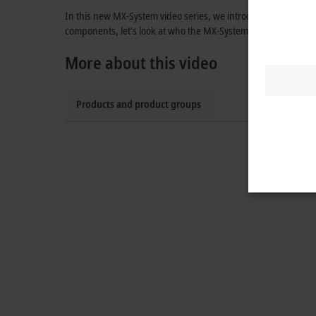
In this new MX-System video series, we introduce the pluggabl
components, let's look at who the MX-System was actually dev
More about this video
Products and product groups