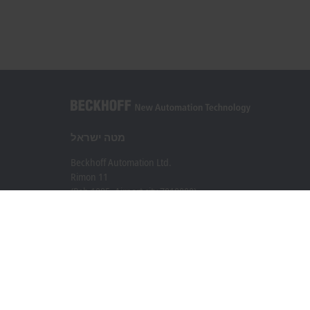
מטה ישראל
Beckhoff Automation Ltd.
Rimon 11
(Pob 1085, Airport city 7010000)
Modi’in Region Industrial Zone 7019900
+972 3 7764445
+972 3 7764443
info@beckhoff.co.il
פרטי קשר
www.beckhoff.com/he-il/