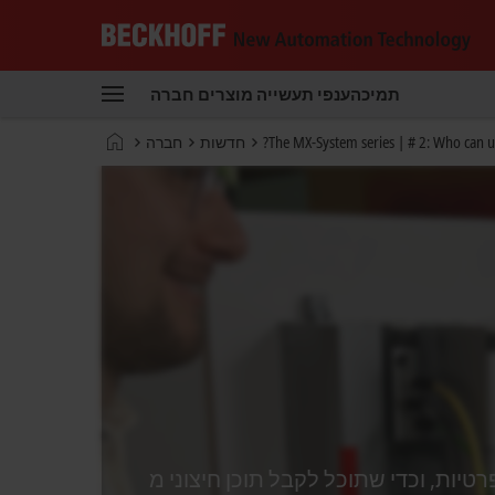
Beckhoff
-
תמיכה
ענפי תעשייה
מוצרים
חברה
New
Automation
דף
The MX-System series | # 2: Who can u
חדשות
חברה
Technology
הבית
י שתוכל לקבל תוכן חיצוני מ- Vimeo. עיין