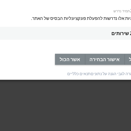
e system solution for control cabinet-free automation with all its products an
תמיד נדרש
eloped for.
יות אלו נדרשות להפעלת פונקציונליות הבסיס של האתר.
שירותים
אישור הבחירה
אשר הכול
ה לגבי הגנה על נתונים
תנאים כלליים