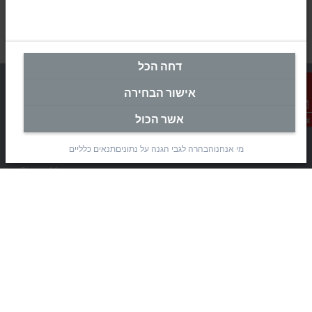
דחה הכל
אישור הבחירה
אשר הכול
צור קשר
מטה ישראל
מי אנחנו
הבהרה לגבי הגנה על נתונים
תנאים כלליים
Beckhoff Automation Ltd.
Rimon 11
(Pob 1085, Airport city 7010000)
Modi’in Region Industrial Zone 7019900
+972 3 7764445
+972 3 7764443
info@beckhoff.co.il
פרטי קשר
www.beckhoff.com/he-il/