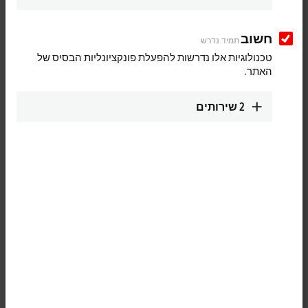
UPS series with One Cable
Technology for industrial PCs
חשוב
תמיד נדרש
The CU81xx UPS series is suitable for all Beckhoff components,
טכנולוגיות אלו נדרשות להפעלת פונקציונליות הבסיס של
particularly industrial PCs, embedded PCs, and panel PCs. A special
האתר.
feature of the Beckhoff CU81xx devices is their OCT (One Cable
Technology), which forms the communication technology between the
2
שירותים
UPS and the industrial PC. Learn more about it in this video.
More about this video
Loading...