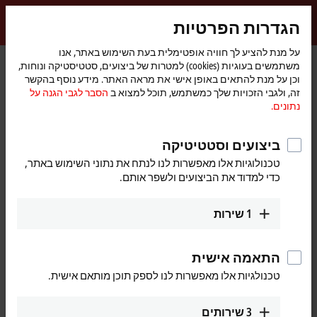
התחברות
הגדרות הפרטיות
myBeckhoff
Beckhoff
-
על מנת להציע לך חוויה אופטימלית בעת השימוש באתר, אנו
משתמשים בעוגיות (cookies) למטרות של ביצועים, סטטיסטיקה ונוחות,
New
וכן על מנת להתאים באופן אישי את מראה האתר. מידע נוסף בהקשר
Automation
דף
חדשות
חברה
זה, ולגבי הזכויות שלך כמשתמש, תוכל למצוא ב
הסבר לגבי הגנה על
Technology
הבית
UPS series with One Cable Technology for industrial PCs
נתונים.
ביצועים וסטטיטיקה
טכנולוגיות אלו מאפשרות לנו לנתח את נתוני השימוש באתר,
עם הלחיצה על הלחצן "מאשר", נציג בפניך את קטע הווידיאו
כדי למדוד את הביצועים ולשפר אותם.
ונתאים את הגדרות הפרטיות, וכדי שתוכל לקבל תוכן חיצוני מ-
הסבר לגבי הגנה על נתונים.
Vimeo. עיין כאן
1
שירות
מסכים
התאמה אישית
טכנולגיות אלו מאפשרות לנו לספק תוכן מותאם אישית.
Dec 1, 2022
3
שירותים