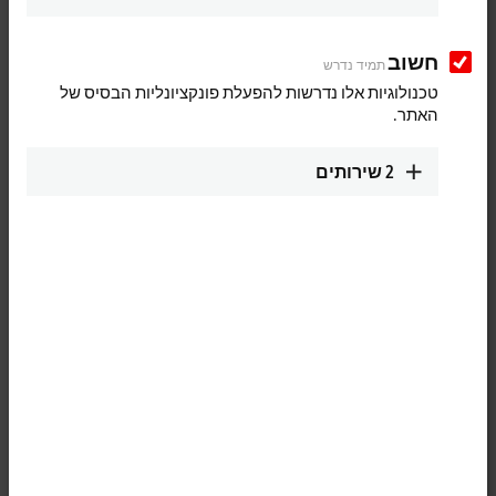
חשוב
תמיד נדרש
טכנולוגיות אלו נדרשות להפעלת פונקציונליות הבסיס של
האתר.
2
שירותים
1
M8, plug, angled, male, 4-pin, A-coded – M12, plug, angled, male, 4-
pin, D-coded
Product status:
regular delivery