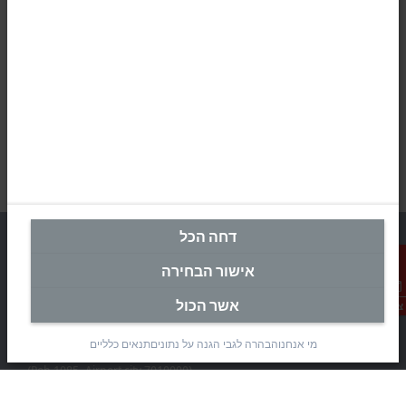
דחה הכל
אישור הבחירה
מטה ישראל
אשר הכול
צור קשר
Beckhoff Automation Ltd.
מי אנחנו
הבהרה לגבי הגנה על נתונים
תנאים כלליים
Rimon 11
(Pob 1085, Airport city 7010000)
Modi’in Region Industrial Zone 7019900