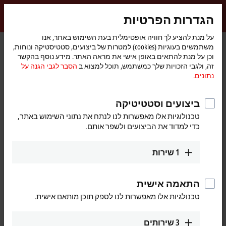
התחברות
הגדרות הפרטיות
myBeckhoff
Beckhoff
-
על מנת להציע לך חוויה אופטימלית בעת השימוש באתר, אנו
משתמשים בעוגיות (cookies) למטרות של ביצועים, סטטיסטיקה ונוחות,
New
וכן על מנת להתאים באופן אישי את מראה האתר. מידע נוסף בהקשר
Automation
דף
Pre-assembled cables
I/O-specific accessories
I/O
מוצרים
זה, ולגבי הזכויות שלך כמשתמש, תוכל למצוא ב
הסבר לגבי הגנה על
Technology
הבית
ZK1090-3363-0xxx
נתונים.
ZK1090-3363-0xxx | EtherCAT
ביצועים וסטטיטיקה
cable, PUR, AWG26, drag-chain
טכנולוגיות אלו מאפשרות לנו לנתח את נתוני השימוש באתר,
suitable
כדי למדוד את הביצועים ולשפר אותם.
1
שירות
התאמה אישית
טכנולגיות אלו מאפשרות לנו לספק תוכן מותאם אישית.
3
שירותים