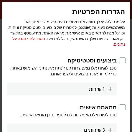
התחברות
הגדרות הפרטיות
myBeckhoff
Beckhoff
-
על מנת להציע לך חוויה אופטימלית בעת השימוש באתר, אנו
משתמשים בעוגיות (cookies) למטרות של ביצועים, סטטיסטיקה ונוחות,
New
וכן על מנת להתאים באופן אישי את מראה האתר. מידע נוסף בהקשר
Automation
דף
KL4xxx | Analog output
Bus Terminals
I/O
מוצרים
זה, ולגבי הזכויות שלך כמשתמש, תוכל למצוא ב
הסבר לגבי הגנה על
Technology
הבית
KL4022
נתונים.
KL4022 | Bus Terminal, 2-channel
ביצועים וסטטיטיקה
analog output, current, 4…
טכנולוגיות אלו מאפשרות לנו לנתח את נתוני השימוש באתר,
20 mA, 12 bit
כדי למדוד את הביצועים ולשפר אותם.
1
שירות
התאמה אישית
טכנולגיות אלו מאפשרות לנו לספק תוכן מותאם אישית.
3
שירותים