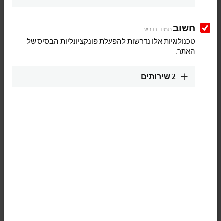
חשוב
תמיד נדרש
טכנולוגיות אלו נדרשות להפעלת פונקציונליות הבסיס של
האתר.
2
שירותים
1
The KL4022 analog output terminal generates analog output signals in
the range from 4 to 20 mA. The power is supplied to the process level
with a resolution of 12 bits and is electrically isolated. Ground potential
for the output channels of a Bus Terminal is common with the 24 V DC
supply. The output stages are powered by the 24 V supply. The run
LEDs give an indication of the data exchange with the Bus Coupler.