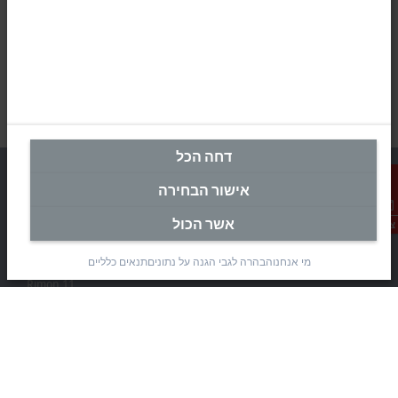
דחה הכל
אישור הבחירה
אשר הכול
צור קשר
מטה ישראל
מי אנחנו
הבהרה לגבי הגנה על נתונים
תנאים כלליים
Beckhoff Automation Ltd.
Rimon 11
(Pob 1085, Airport city 7010000)
Modi’in Region Industrial Zone 7019900
+972 3 7764445
+972 3 7764443
info@beckhoff.co.il