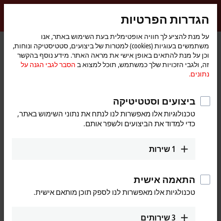
התחברות
הגדרות הפרטיות
myBeckhoff
Beckhoff
-
על מנת להציע לך חוויה אופטימלית בעת השימוש באתר, אנו
משתמשים בעוגיות (cookies) למטרות של ביצועים, סטטיסטיקה ונוחות,
New
וכן על מנת להתאים באופן אישי את מראה האתר. מידע נוסף בהקשר
Automation
דף
Products
I/O
EtherCAT development products
זה, ולגבי הזכויות שלך כמשתמש, תוכל למצוא ב
הסבר לגבי הגנה על
Technology
הבית
ETxxxx | Software
נתונים.
ETxxxx | EtherCAT development
ביצועים וסטטיטיקה
products, software
טכנולוגיות אלו מאפשרות לנו לנתח את נתוני השימוש באתר,
כדי למדוד את הביצועים ולשפר אותם.
Tabular product overview
1
שירות
®
®
®
The EtherCAT IP cores for Altera
, AMD
, Microchip
, and Lattice
FPGAs enable the implementation of the EtherCAT slave
התאמה אישית
communication function within an FPGA. The EtherCAT functionality –
טכנולגיות אלו מאפשרות לנו לספק תוכן מותאם אישית.
such as the number of FMMUs and SYNC managers, the size of the
DPRAM, and so on – can be configured to meet the requirements.
Different license variants are offered.
3
שירותים