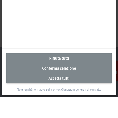
Rifiuta tutti
Conferma selezione
Sede centrale Svizzera
Accetta tutti
Contatti
Beckhoff Automation AG
Rheinweg 7
Note legali
Informativa sulla privacy
Condizioni generali di contratto
8200 Schaffhausen
+41 52 633 40 40
info@beckhoff.ch
Contatti