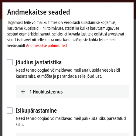
Logi sisse
Andmekaitse seaded
myBeckhoff
Beckhoff
-
Tagamaks teile võimalikult meeldiv veebisaidi külastamise kogemus,
kasutame küpsiseid ‒ nii toimivuse, statistika kui ka kasutusmugavuse
New
seotud eesmärkidel, samuti selleks, et kuvada just teie eelistusi arvestavat
Automation
Avaleht
Ettevõte
Üleilmne esindatus
Israel
Sales
sisu. Lisateavet nii selle kui ka oma kasutajaõiguste kohta leiate meie
Technology
veebisaidilt
Andmekaitse põhimõtted
Sales, Israel
Jõudlus ja statistika
Need tehnoloogiad võimaldavad meil analüüsida veebisaidi
Kontaktandmed
kasutamist, et mõõta ja parandada selle jõudlust.
Sales
Beckhoff Automation Ltd.
1
Hooldusteenus
Rimon 11
(Pob 1085, Airport city 7010000)
Modi’in Region Industrial Zone
7019900
Isikupärastamine
Israel
Need tehnoloogiad võimaldavad meil pakkuda isikupärastatud
sisu.
+972 3 7764445
+972 3 7764443