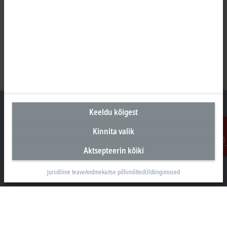
Keeldu kõigest
Kinnita valik
Peakontor Eesti
Aktsepteerin kõiki
Kontakt
Beckhoff Automation OÜ
Valukoja 8, Öpiku 2
Juriidiline teave
Andmekaitse põhimõtted
Üldtingimused
11415 Tallinn
+372 588 03238
info@beckhoff.ee
Kontaktandmed