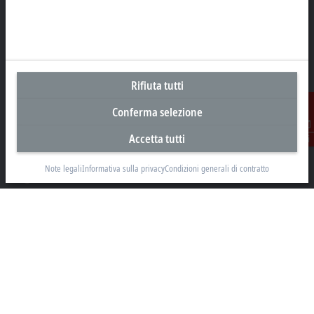
Sede centrale Svizzera
Beckhoff Automation AG
Rheinweg 7
Rifiuta tutti
8200 Schaffhausen
Conferma selezione
+41 52 633 40 40
info@beckhoff.ch
Accetta tutti
Contatti
Contatti
Note legali
Informativa sulla privacy
Condizioni generali di contratto
www.beckhoff.com/it-ch/
Newsletter
Stampa la pagina
Azienda
Prodotti e settori
Supporto