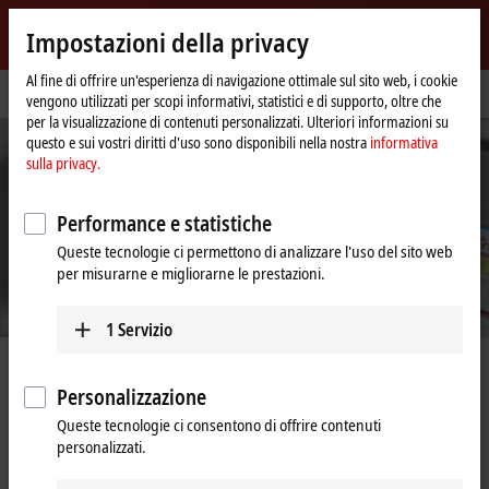
Accedi
Impostazioni della privacy
myBeckhoff
Beckhoff
-
Al fine di offrire un'esperienza di navigazione ottimale sul sito web, i cookie
Pagina
Azienda
Stampa
vengono utilizzati per scopi informativi, statistici e di supporto, oltre che
New
iniziale
per la visualizzazione di contenuti personalizzati. Ulteriori informazioni su
Automation
questo e sui vostri diritti d'uso sono disponibili nella nostra
informativa
Technology
sulla privacy.
Performance e statistiche
Queste tecnologie ci permettono di analizzare l'uso del sito web
per misurarne e migliorarne le prestazioni.
1
Servizio
Stampa – Informazioni in primo
Personalizzazione
piano
Queste tecnologie ci consentono di offrire contenuti
personalizzati.
Area stampa per redattori e giornalisti