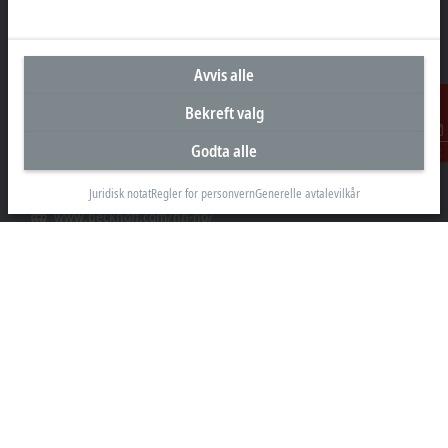
Hovedkontor Norge
Beckhoff Automation AS
Avvis alle
Raveien 205
3184 Borre
Bekreft valg
+47 33 50 46 90
Godta alle
Kontakt
info@beckhoff.no
Kontaktinformasjon
Juridisk notat
Regler for personvern
Generelle avtalevilkår
www.beckhoff.com/nn-no/
Nyhetsbrev
Skriv ut side
Selskap
Produkter og bransjer
Support
Sosiale medier