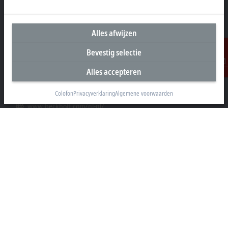
Hoofdkantoor Nederland
Beckhoff Automation B.V.
Alles afwijzen
Oerkapkade 1C
2031 EN Haarlem
Bevestig selectie
+31 23 51851-40
Alles accepteren
Contact
sales@beckhoff.nl
Colofon
Privacyverklaring
Algemene voorwaarden
Contact informatie
www.beckhoff.com/nl-nl/
Nieuwsbrief
Pagina afdrukken
Bedrijf
Producten en branches
Support
Social Media