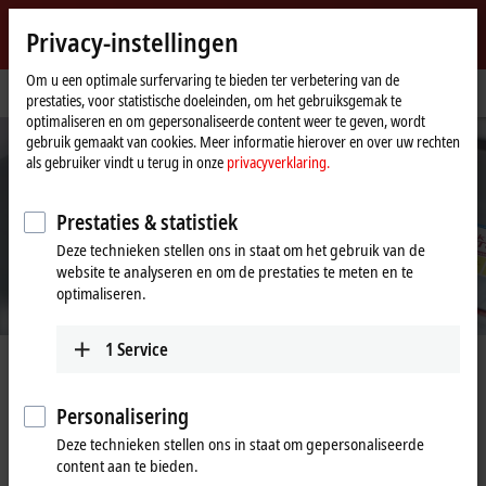
Login
Privacy-instellingen
myBeckhoff
Beckhoff
-
Om u een optimale surfervaring te bieden ter verbetering van de
Home
Bedrijf
Druk op
prestaties, voor statistische doeleinden, om het gebruiksgemak te
New
page
optimaliseren en om gepersonaliseerde content weer te geven, wordt
Automation
gebruik gemaakt van cookies. Meer informatie hierover en over uw rechten
Technology
als gebruiker vindt u terug in onze
privacyverklaring.
Prestaties & statistiek
Deze technieken stellen ons in staat om het gebruik van de
website te analyseren en om de prestaties te meten en te
optimaliseren.
1
Service
Pers informatie uit de eerste hand
Personalisering
Pers service voor redactie en journalisten
Deze technieken stellen ons in staat om gepersonaliseerde
We ondersteunen u graag bij uw redactiewerk en onderzoek met
content aan te bieden.