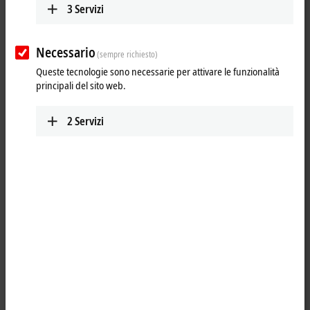
3
Servizi
Necessario
(sempre richiesto)
Queste tecnologie sono necessarie per attivare le funzionalità
principali del sito web.
2
Servizi
1
1
The ER2338-1002
EtherCAT
Box has eight digital channels, each of
which can optionally be operated as an input or as an output. A
configuration for using a channel as input or output is not necessary;
the input circuit is internally connected to the output driver, so that a
set output is displayed automatically in the input process image.
The outputs handle load currents of up to 0.5 A, are short-circuit proof