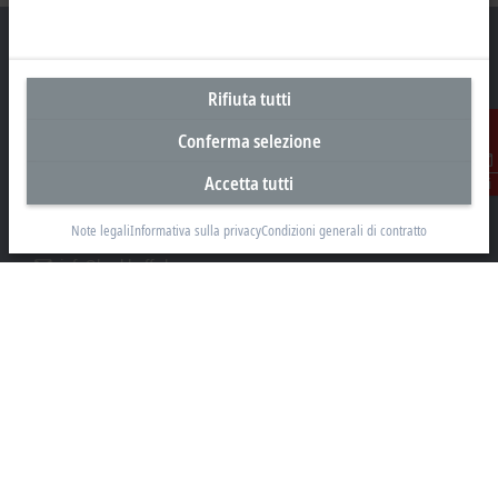
Rifiuta tutti
Sede centrale Svizzera
Conferma selezione
Beckhoff Automation AG
Rheinweg 7
Accetta tutti
Contatti
8200 Schaffhausen
Note legali
Informativa sulla privacy
Condizioni generali di contratto
+41 52 633 40 40
info@beckhoff.ch
Contatti
www.beckhoff.com/it-ch/
Newsletter
Stampa la pagina
Azienda
Prodotti e settori