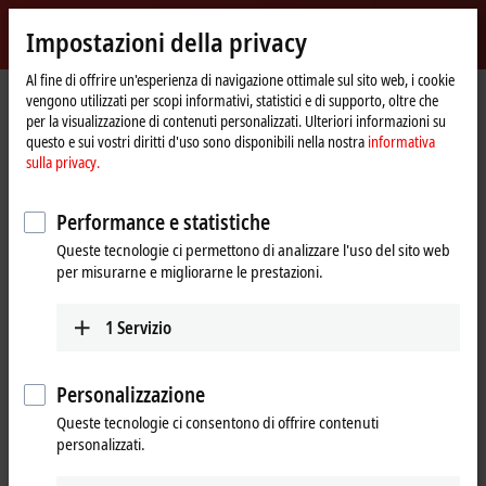
Accedi
Impostazioni della privacy
myBeckhoff
Beckhoff
-
Al fine di offrire un'esperienza di navigazione ottimale sul sito web, i cookie
vengono utilizzati per scopi informativi, statistici e di supporto, oltre che
New
per la visualizzazione di contenuti personalizzati. Ulteriori informazioni su
Automation
Pagina
Prodotti
I/O
EtherCAT Box
ERxxxx | Zinc die-cast housing
questo e sui vostri diritti d'uso sono disponibili nella nostra
informativa
Technology
iniziale
ER2xxx | Digital output
ER2338-1002
sulla privacy.
ER2338-1002 | EtherCAT Box, 8-
Performance e statistiche
channel digital combi, 24 V DC,
Queste tecnologie ci permettono di analizzare l'uso del sito web
3 ms, 0.5 A, M12, zinc die-cast
per misurarne e migliorarne le prestazioni.
1
Servizio
Personalizzazione
Queste tecnologie ci consentono di offrire contenuti
personalizzati.