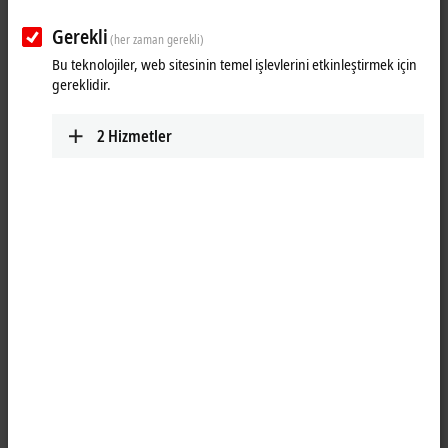
Gerekli
(her zaman gerekli)
Bu teknolojiler, web sitesinin temel işlevlerini etkinleştirmek için
gereklidir.
2
Hizmetler
1
1
The ER2338-1002
EtherCAT
Box has eight digital channels, each of
which can optionally be operated as an input or as an output. A
configuration for using a channel as input or output is not necessary;
the input circuit is internally connected to the output driver, so that a
set output is displayed automatically in the input process image.
The outputs handle load currents of up to 0.5 A, are short-circuit proof