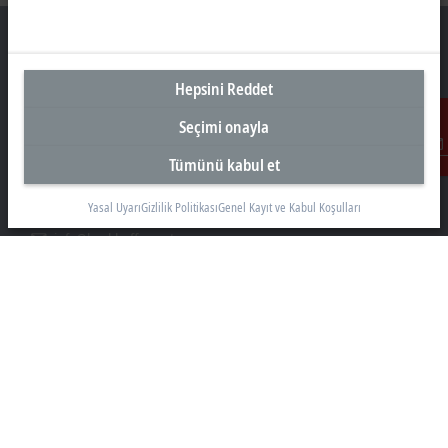
Hepsini Reddet
Türkiye Genel Merkez
Seçimi onayla
Beckhoff Otomasyon Ltd. Şti.
Akkom 3. Blok Kelif Plaza 4. Kat
Tümünü kabul et
İletişim
34768 Ümraniye İstanbul
Yasal Uyarı
Gizlilik Politikası
Genel Kayıt ve Kabul Koşulları
+90 532 111 4 225
info@beckhoff.com.tr
İletişim Bilgileri
www.beckhoff.com/tr-tr/
Bülten
Sayfayı yazdır
Şirket
Ürünler ve teknolojiler