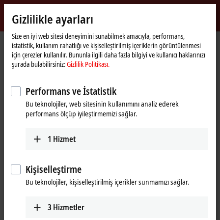
Giriş yap
Gizlilikle ayarları
myBeckhoff
Beckhoff
-
Size en iyi web sitesi deneyimini sunabilmek amacıyla, performans,
istatistik, kullanım rahatlığı ve kişiselleştirilmiş içeriklerin görüntülenmesi
New
için çerezler kullanılır. Bununla ilgili daha fazla bilgiyi ve kullanıcı haklarınızı
Automation
Ana
Ürünler
I/O
EtherCAT Box
ERxxxx | Zinc die-cast housing
şurada bulabilirsiniz:
Gizlilik Politikası.
Technology
sayfa
ER2xxx | Digital output
ER2338-1002
Performans ve İstatistik
ER2338-1002 | EtherCAT Box, 8-
Bu teknolojiler, web sitesinin kullanımını analiz ederek
channel digital combi, 24 V DC,
performans ölçüp iyileştirmemizi sağlar.
3 ms, 0.5 A, M12, zinc die-cast
1
Hizmet
Kişiselleştirme
Bu teknolojiler, kişiselleştirilmiş içerikler sunmamızı sağlar.
3
Hizmetler