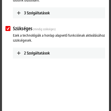
tudunk biztosítani.
3
Szolgáltatások
Szükséges
(mindig szükséges)
Ezek a technológiák a honlap alapvető funkcióinak aktiválásához
szükségesek.
2
Szolgáltatások
1
1
The ER2338-1002
EtherCAT
Box has eight digital channels, each of
which can optionally be operated as an input or as an output. A
configuration for using a channel as input or output is not necessary;
the input circuit is internally connected to the output driver, so that a
set output is displayed automatically in the input process image.
The outputs handle load currents of up to 0.5 A, are short-circuit proof