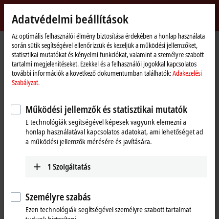
Bejelentkezés
Adatvédelmi beállítások
myBeckhoff
Beckhoff
-
Az optimális felhasználói élmény biztosítása érdekében a honlap használata
során sütik segítségével ellenőrizzük és kezeljük a működési jellemzőket,
New
statisztikai mutatókat és kényelmi funkciókat, valamint a személyre szabott
Automation
Kezdőlap
Termékek
I/O
EtherCAT Box
ERxxxx | Zinc die-cast housing
tartalmi megjelenítéseket. Ezekkel és a felhasználói jogokkal kapcsolatos
Technology
ER2xxx | Digital output
ER2338-1002
további információk a következő dokumentumban találhatók:
Adakezelési
Szabályzat.
ER2338-1002 | EtherCAT Box, 8-
channel digital combi, 24 V DC,
Működési jellemzők és statisztikai mutatók
3 ms, 0.5 A, M12, zinc die-cast
E technológiák segítségével képesek vagyunk elemezni a
honlap használatával kapcsolatos adatokat, ami lehetőséget ad
a működési jellemzők mérésére és javítására.
1
Szolgáltatás
Személyre szabás
Ezen technológiák segítségével személyre szabott tartalmat