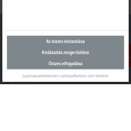
Az összes elutasítása
Magyarországi központ
Kiválasztás megerősítése
Beckhoff Automation Kft.
1097 Budapest
Összes elfogadása
Kontakt
Táblás utca 36–38. G. ép.
+36 1 50199-40
Jognyilatkozat
Adatkezelési szabályzat
Általános üzleti feltételek
+36 1 50199-41
info@beckhoff.hu
Elérhetőségeink
www.beckhoff.com/hu-hu/
Hírlevél
Oldal nyomtatása