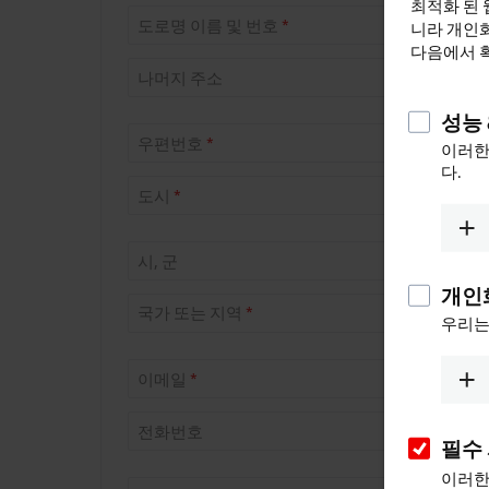
최적화 된 
도로명 이름 및 번호
*
니라 개인화
다음에서 
나머지 주소
성능 
우편번호
*
이러한
다.
도시
*
시, 군
개인
국가 또는 지역
*
우리는
이메일
*
전화번호
필수
이러한