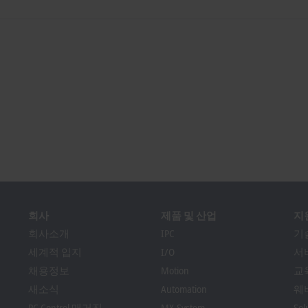
회사
제품 및 산업
지
회사소개
IPC
기
세계적 입지
I/O
서
채용정보
Motion
교
새소식
Automation
웨
PC Control 매거진
MX-System
So