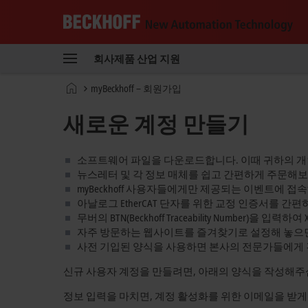
Beckhoff
-
회사
제품
산업
지원
New
Automation
홈
myBeckhoff – 회원가입
Technology
페
이
새로운 계정 만들기
지
소프트웨어 파일을 다운로드합니다. 이때 귀하의 
뉴스레터 및 각 정보 매체를 쉽고 간편하게 주문해보
myBeckhoff 사용자들에게만 제공되는 이벤트에 접
아날로그 EtherCAT 단자를 위한 교정 인증서를 간
무버의 BTN(Beckhoff Traceability Number)을 입력
자주 방문하는 웹사이트를 즐겨찾기로 설정해 놓으면
사전 기입된 양식을 사용하면 본사의 전문가들에게 
신규 사용자 계정을 만들려면, 아래의 양식을 작성해주
정보 입력을 마치면, 계정 활성화를 위한 이메일을 받게