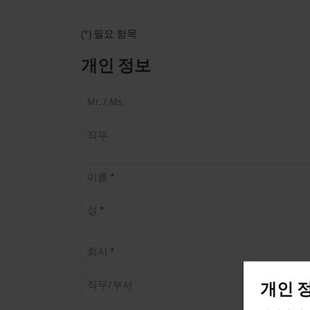
(
*
)
필요 항목
개인 정보
Mr. / Ms.
직무
이름
*
성
*
회사
*
개인 
직무/부서