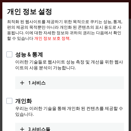
로그인
개인 정보 설정
myBeckhoff
Beckhoff
-
최적화 된 웹사이트를 제공하기 위한 목적으로 쿠키는 성능, 통계,
편의 제공의 목적뿐만 아니라 개인화 된 콘텐츠의 표시 용도로 사
New
용됩니다. 이에 대한 자세한 정보와 귀하의 권리는 다음에서 확인
Automation
홈
Products
Motion
Compact drive technology
할 수 있습니다
개인 정보 보호 정책.
Technology
페
ASI8100 | Compact, integrated stepper motor drives
이
지
성능 & 통계
ASI8100 | Compact, integrated
이러한 기술들로 웹사이트 성능 측정 및 개선을 위한 웹사
stepper motor drives
이트의 사용 분석이 가능합니다.
Product overview table
Product finder
1
서비스
Compact, integrated stepper motor drive for
개인화
control cabinet-free machines
우리는 이러한 기술을 통해 개인화 된 컨텐츠를 제공할 수
있습니다.
In the compact drive technology product range (up to
48 V DC
), the
integrated ASI8100 stepper motor drive combines a stepper motor,
3
서비스들