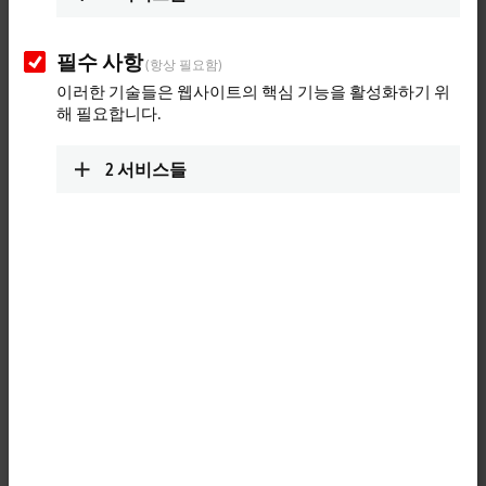
stepper motor output stage, and fieldbus connection in a small
footprint for all motion requirements in a power range up to
250 W
. As
an EtherCAT slave, the ASI8100 can be placed directly on the machine,
필수 사항
(항상 필요함)
without requiring a control cabinet or upstream I/O level, thus making
이러한 기술들은 웹사이트의 핵심 기능을 활성화하기 위
the machinery compact and control cabinet-free. The monitoring is
해 필요합니다.
indicated by the integrated status LEDs.
The ASI8100 stepper motor drives can be combined with the
AG2250
2
서비스들
low-backlash planetary gear units where required.
The standardized M8 (for EtherCAT) and M12 (L-coded for power)
connectors provide cost-effective, industrially compatible connection
technology.
More on distributed drive technology