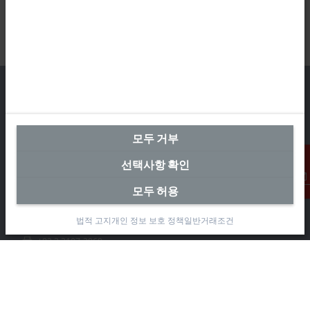
본사 대한민국
모두 거부
Beckhoff Automation Co., Ltd.
선택사항 확인
대륭테크노타운 3차 12층
가산디지털2로 115
모두 허용
연락처
08505 금천구, 서울특별시
법적 고지
개인 정보 보호 정책
일반거래조건
+82 2 2107-3242
+82 2 2107-3969
info-kr@beckhoff.com
연락처 정보
www.beckhoff.com/ko-kr/