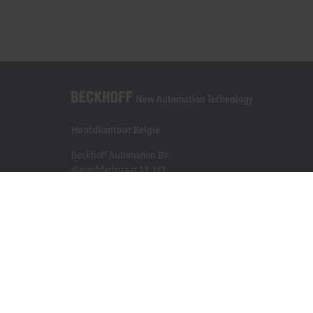
Hoofdkantoor België
Beckhoff Automation BV
Klaverbladstraat 11.2/2
3560 Lummen
+32 13 2522-00
info@beckhoff.be
Contactgegevens
www.beckhoff.com/nl-be/
Newsletter
Pagina afdrukken