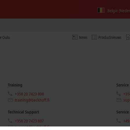
België (Nede
ce Oulu
News
Productnieuws
Training
Service
+358 20 7423 808
+35
training@beckhoff.fi
sup
Technical Support
Service
+358 20 7423 807
+49
support@beckhoff.fi