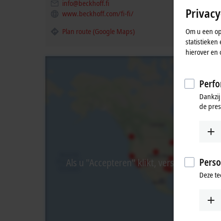
info@beckhoff.fi
Privacy
www.beckhoff.com/fi-fi/
Om u een opt
Plan route (Google Maps)
statistieke
hierover en 
Perfo
Dankzij
de pres
Perso
Als u "Accepteren" klikt, verschijnt de 
Deze te