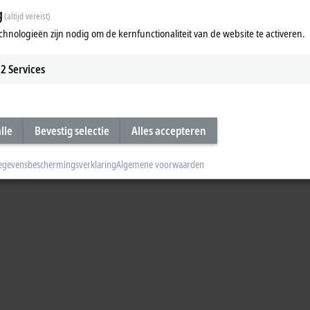
g
(altijd vereist)
chnologieën zijn nodig om de kernfunctionaliteit van de website te activeren.
2
Services
lle
Bevestig selectie
Alles accepteren
egevensbeschermingsverklaring
Algemene voorwaarden