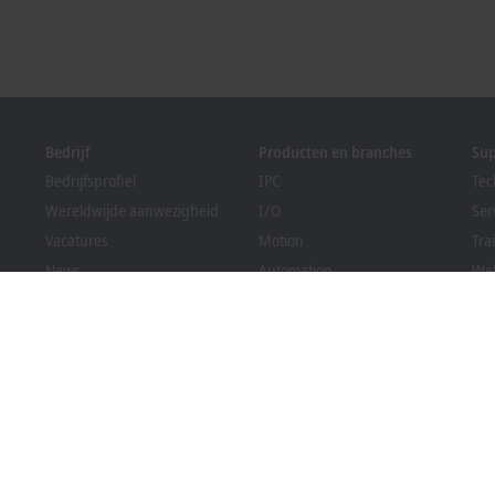
Bedrijf
Producten en branches
Su
Bedrijfsprofiel
IPC
Tec
Wereldwijde aanwezigheid
I/O
Ser
Vacatures
Motion
Tra
News
Automation
We
PC Control magazine
MX-System
Sol
Evenementen en data
Vision
Bec
Klokkenluidersregeling
Branches
Dow
Verpakkingsconformiteit