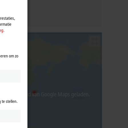
estaties,
ormatie
ng.
seren om zo
t externe inhoud van Google Maps geladen.
te stellen.