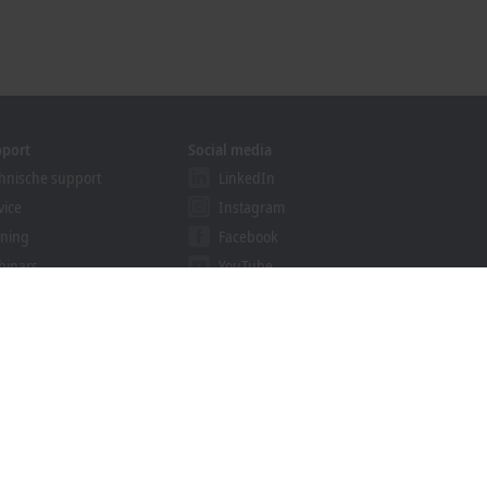
pport
Social media
hnische support
LinkedIn
vice
Instagram
ining
Facebook
binars
YouTube
ution Provider Program
khoff Information System
nload finder