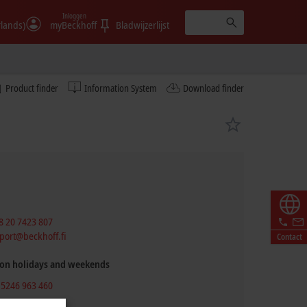
Inloggen
rlands)
myBeckhoff
Bladwijzerlijst
Product finder
Information System
Download finder
8 20 7423 807
port@beckhoff.fi
Contact
 on holidays and weekends
 5246 963 460