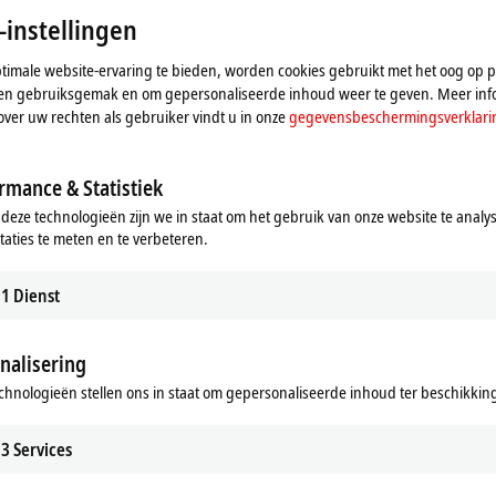
-instellingen
imale website-ervaring te bieden, worden cookies gebruikt met het oog op pr
n en gebruiksgemak en om gepersonaliseerde inhoud weer te geven. Meer inf
over uw rechten als gebruiker vindt u in onze
gegevensbeschermingsverklari
rmance & Statistiek
 deze technologieën zijn we in staat om het gebruik van onze website te analy
taties te meten en te verbeteren.
1
Dienst
nalisering
kaart en passen wij uw privacy-instelling aan. Daarbij word
Raadpleeg hier onze
gegevensbeschermingsverklaring.
chnologieën stellen ons in staat om gepersonaliseerde inhoud ter beschikking 
3
Services
Aanvaarden