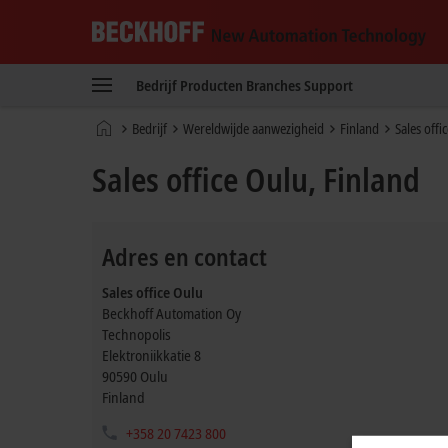
Beckhoff
-
Bedrijf
Producten
Branches
Support
New
Automation
startpagina
Bedrijf
Wereldwijde aanwezigheid
Finland
Sales offi
Technology
Sales office Oulu, Finland
Adres en contact
Sales office Oulu
Beckhoff Automation Oy
Technopolis
Elektroniikkatie 8
90590
Oulu
Finland
+358 20 7423 800