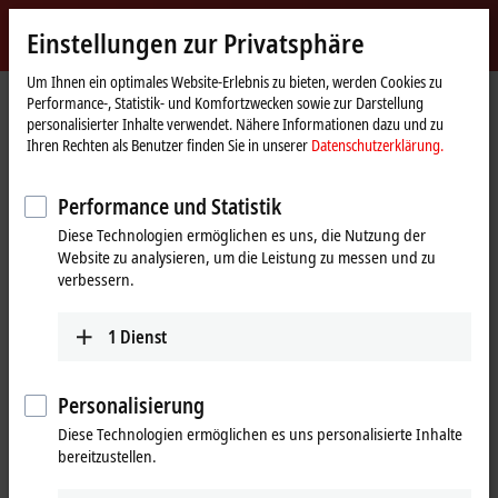
Jetzt anmelden
Einstellungen zur Privatsphäre
myBeckhoff
Beckhoff
-
Um Ihnen ein optimales Website-Erlebnis zu bieten, werden Cookies zu
Performance-, Statistik- und Komfortzwecken sowie zur Darstellung
New
personalisierter Inhalte verwendet. Nähere Informationen dazu und zu
Automation
Startseite
Unternehmen
Globale Präsenz
Finnland
Vertriebsbüro Oulu
Ihren Rechten als Benutzer finden Sie in unserer
Datenschutzerklärung.
Technology
Vertriebsbüro Oulu, Finnland
Performance und Statistik
Diese Technologien ermöglichen es uns, die Nutzung der
Website zu analysieren, um die Leistung zu messen und zu
Adresse und Kontakt
verbessern.
Vertriebsbüro Oulu
Training
Beckhoff Automation Oy
1
Dienst
+358 20 7423 808
Technopolis
training@beckhoff.fi
Elektroniikkatie 8
90590
Oulu
Personalisierung
Technischer Support
Finnland
Diese Technologien ermöglichen es uns personalisierte Inhalte
+358 20 7423 807
bereitzustellen.
+358 20 7423 800
support@beckhoff.fi
info@beckhoff.fi