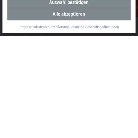
Auswahl bestätigen
Beckhoff Automation AG
Rheinweg 7
Alle akzeptieren
Kontakt
8200 Schaffhausen
Impressum
Datenschutzerklärung
Allgemeine Geschäftsbedingungen
+41 52 633 40 40
info@beckhoff.ch
Kontaktinformationen
www.beckhoff.com/de-ch/
Newsletter
Seite drucken
Unternehmen
Produkte und Branchen
Support
Soziale Medien