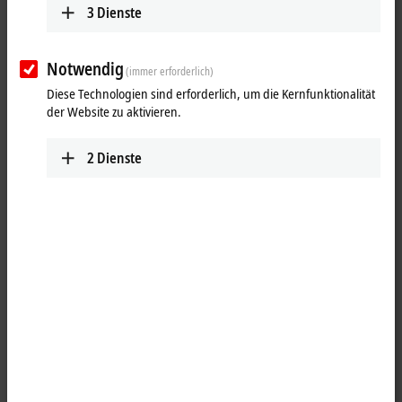
www.beckhoff.com/fi-fi/
3
Dienste
Route planen (Google
Maps)
Notwendig
(immer erforderlich)
Diese Technologien sind erforderlich, um die Kernfunktionalität
Service
der Website zu aktivieren.
+358 20 7423 807
support@beckhoff.fi
2
Dienste
Service an Feiertagen und Wochenenden
+49 5246 963 460
Mit Klick auf "Akzeptieren" zeigen wir die Karte und passen die