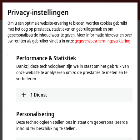
Inloggen
Privacy-instellingen
myBeckhoff
Beckhoff
-
Om u een optimale website-ervaring te bieden, worden cookies gebruikt
met het oog op prestaties, statistieken en gebruiksgemak en om
New
gepersonaliseerde inhoud weer te geven. Meer informatie hierover en over
Automation
startpagina
Bedrijf
Wereldwijde aanwezigheid
United Kingdom
uw rechten als gebruiker vindt u in onze
gegevensbeschermingsverklaring.
Technology
Headquarters United Kingdom
Performance & Statistiek
Headquarters United Kingdom
Dankzij deze technologieën zijn we in staat om het gebruik van
onze website te analyseren om zo de prestaties te meten en te
verbeteren.
Adres en contact
Headquarters United
Sales
1
Dienst
Kingdom
+44 1491 4105-39
Beckhoff Automation Ltd.
sales@beckhoff.co.uk
Videcom House
Personalisering
Newtown Road
Training
Deze technologieën stellen ons in staat om gepersonaliseerde
Henley-on-Thames
RG9 1HG
inhoud ter beschikking te stellen.
+44 1491 4105-39
United Kingdom
training@beckhoff.co.uk