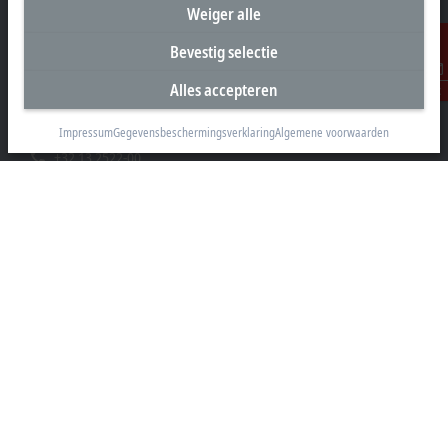
Weiger alle
Hoofdkantoor België
Bevestig selectie
Beckhoff Automation BV
Alles accepteren
Contact
Klaverbladstraat 11.2/2
3560 Lummen
Impressum
Gegevensbeschermingsverklaring
Algemene voorwaarden
+32 13 2522-00
info@beckhoff.be
Contactgegevens
www.beckhoff.com/nl-be/
Newsletter
Pagina afdrukken
Bedrijf
Producten en branches
Support
Social media