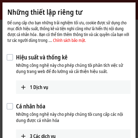
Đăng nhập
Những thiết lập riêng tư
myBeckhoff
Beckhoff
-
Để cung cấp cho bạn những trải nghiệm tối ưu, cookie được sử dụng cho
mục đích hiệu suất, thống kê và tiện nghi cũng như là hiển thị nội dung
New
được cá nhân hóa . Bạn có thể tìm thêm thông tin và các quyền của bạn với
Automation
Trang
Công ty
Hiện diện toàn cầu
United Kingdom
tư các người dùng trong ....
Chính sách bảo mật.
Technology
chủ
Headquarters United Kingdom
Hiệu suất và thống kê
Headquarters United Kingdom
Những công nghệ này cho phép chúng tôi phân tích việc sử
dụng trang web để đo lường và cải thiện hiệu suất.
Địa chỉ và liên hệ
1
Dịch vụ
Headquarters United
Sales
Kingdom
+44 1491 4105-39
Beckhoff Automation Ltd.
Cá nhân hóa
sales@beckhoff.co.uk
Videcom House
Những công nghệ này cho phép chúng tôi cung cấp các nội
Newtown Road
Training
dung được cá nhân hóa
Henley-on-Thames
RG9 1HG
+44 1491 4105-39
United Kingdom
training@beckhoff.co.uk
3
Các dịch vụ