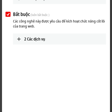
+44 1491 4105-39
info@beckhoff.co.uk
www.beckhoff.com/en-gb/
Bắt buộc
(luôn bắt buộc )
Các công nghệ này được yêu cầu để kích hoạt chức năng cốt lõi
Lộ trình (bản đồ Google)
của trang web.
Technical Support
2
Các dịch vụ
+44 1491 4105-39
support@beckhoff.co.uk
Service
+44 1491 4105-39
returns@beckhoff.co.uk