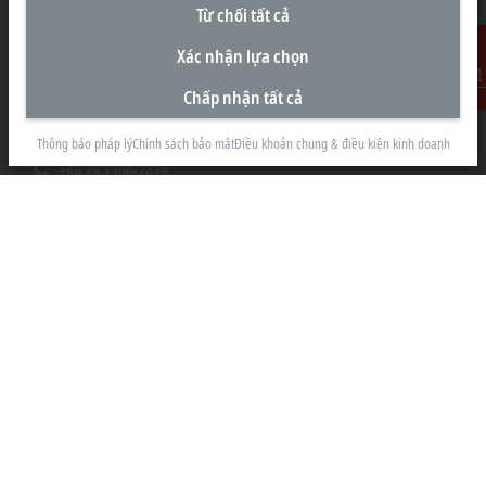
Từ chối tất cả
Văn Phòng Đại Diện tại Việt Nam
Xác nhận lựa chọn
#29.05, Tòa nhà Pearl Plaza, 561A Đường Điện Biên Phủ
Chấp nhận tất cả
Liên Hệ
Phường Thạnh Mỹ Tây
Thành phố Hồ Chí Minh
Thông báo pháp lý
Chính sách bảo mật
Điều khoản chung & điều kiện kinh doanh
+84 28 7300-2439
info@beckhoff.com.vn
Thông tin liên hệ
www.beckhoff.com/vi-vn/
Bản tin
In trang
Công ty
Sản Phẩm và Công nghiệp
Hỗ trợ
Truyền thông mạng xã hội