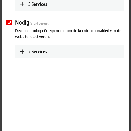
3
Services
Nodig
(altijd vereist)
Deze technologieën zijn nodig om de kernfunctionaliteit van de
website te activeren.
2
Services
1
USB A, plug, straight, male, 4-pin – USB B, plug, straight, male, 4-pin
Product status:
regular delivery