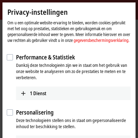
Inloggen
Privacy-instellingen
myBeckhoff
Beckhoff
-
Om u een optimale website-ervaring te bieden, worden cookies gebruikt
met het oog op prestaties, statistieken en gebruiksgemak en om
New
gepersonaliseerde inhoud weer te geven. Meer informatie hierover en over
Automation
startpagina
Producten
IPC
Control Panels
Accessories
uw rechten als gebruiker vindt u in onze
gegevensbeschermingsverklaring.
Technology
C9900-K530,-K552,-K553,-K554
Performance & Statistiek
C9900-K530,-K552,-K553,-K554 |
Dankzij deze technologieën zijn we in staat om het gebruik van
USB cable, shielded, PVC, 1 x 2 x
onze website te analyseren om zo de prestaties te meten en te
AWG28 + 2C AWG20, fixed
verbeteren.
installation, black
1
Dienst
Personalisering
Deze technologieën stellen ons in staat om gepersonaliseerde
inhoud ter beschikking te stellen.