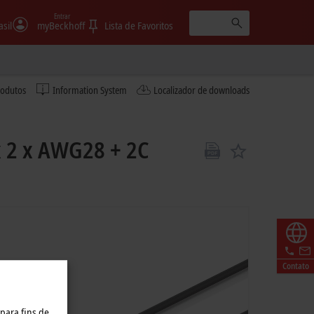
Entrar
asil
myBeckhoff
Lista de Favoritos
rodutos
Information System
Localizador de downloads
x 2 x AWG28 + 2C
Contato
 para fins de