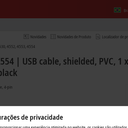
Br
Novidades
Novidades de Produto
Localizador de p
530,-K552,-K553,-K554
54 | USB cable, shielded, PVC, 1 
black
e, 4-pin
urações de privacidade
 proporcionar uma experiência otimizada no website, os cookies são utilizados