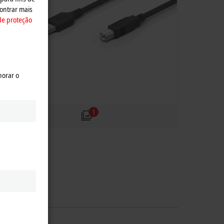
ontrar mais
de proteção
horar o
1