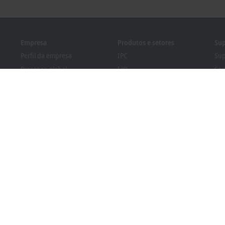
Empresa
Produtos e setores
Sup
Perfil da empresa
IPC
Sup
Presença global
I/O
Ser
Mercado de trabalho
Motion
Tre
Novidades
Automation
Sem
Revista PC Control
MX-System
Pro
Eventos e datas
Vision
Bec
Sistema de denúncia de
Setores
Loc
irregularidades
Regulamentação de
embalagem