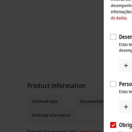
desempenho, 
informações 
de dados.
Desem
Estas t
desem
Perso
Product information
Estas t
Technical data
Documentation and downlo
Ordering information
Obrig
© Beckhoff Automation 2026 -
Terms of Use