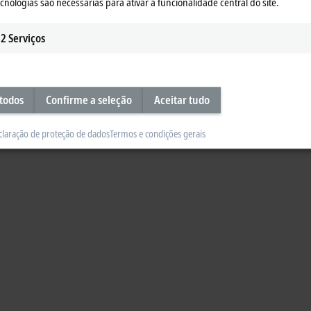
ecnologias são necessárias para ativar a funcionalidade central do site.
2
Serviços
 todos
Confirme a seleção
Aceitar tudo
claração de proteção de dados
Termos e condições gerais