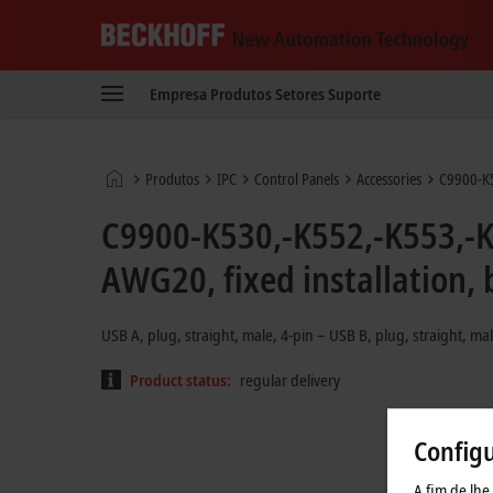
Beckhoff
-
Empresa
Produtos
Setores
Suporte
New
Automation
Technology
Página
Produtos
IPC
Control Panels
Accessories
C9900-K
Inicial
C9900-K530,-K552,-K553,-K5
AWG20, fixed installation, 
USB A, plug, straight, male, 4-pin – USB B, plug, straight, mal
Product status:
regular delivery
Config
A fim de lhe