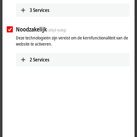
turbines
3
Services
In this webinar of the webinar series "Integrated monitoring for wind
turbines", , by Karl Stapelfeld from Beckhoff Automation talks about
Noodzakelijk
power measurement for wind turbines.
(altijd nodig)
Deze technologieën zijn vereist om de kernfunctionaliteit van de
website te activeren.
2
Services