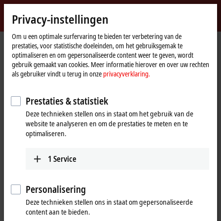
Login
Privacy-instellingen
myBeckhoff
Beckhoff
-
Om u een optimale surfervaring te bieden ter verbetering van de
prestaties, voor statistische doeleinden, om het gebruiksgemak te
New
optimaliseren en om gepersonaliseerde content weer te geven, wordt
Automation
Home
Bedrijf
Nieuws
EN | Power measurement for wind turbines
gebruik gemaakt van cookies. Meer informatie hierover en over uw rechten
Technology
page
als gebruiker vindt u terug in onze
privacyverklaring.
Prestaties & statistiek
Wanneer u op 'Acceptere' klikt, tonen wij de video en passen we
de privacy-instellingen aan, hierbij wordt externe inhoud van
Deze technieken stellen ons in staat om het gebruik van de
Vimeo geladen. Raadpleeg hier onze
privacyverklaring.
website te analyseren en om de prestaties te meten en te
optimaliseren.
Aanvaarden
1
Service
Personalisering
Dec 15, 2020
Deze technieken stellen ons in staat om gepersonaliseerde
EN | Power measurement for wind
content aan te bieden.