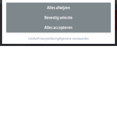
Alles afwijzen
Bevestig selectie
Alles accepteren
Contact
Hoofdkantoor Nederland
Beckhoff Automation B.V.
Colofon
Privacyverklaring
Algemene voorwaarden
Oerkapkade 1C
2031 EN Haarlem
+31 23 51851-40
sales@beckhoff.nl
Contact informatie
www.beckhoff.com/nl-nl/
Nieuwsbrief
Pagina afdrukken
Bedrijf
Producten en branches