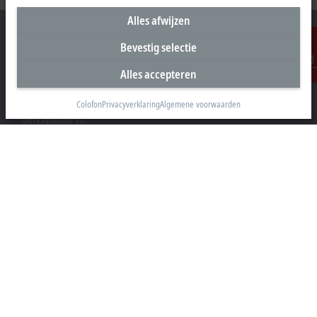
Alles afwijzen
Bevestig selectie
Alles accepteren
Contact
Hoofdkantoor Nederland
Beckhoff Automation B.V.
Colofon
Privacyverklaring
Algemene voorwaarden
Oerkapkade 1C
2031 EN Haarlem
+31 23 51851-40
sales@beckhoff.nl
Contact informatie
www.beckhoff.com/nl-nl/
Nieuwsbrief
Pagina afdrukken
Bedrijf
Producten en branches