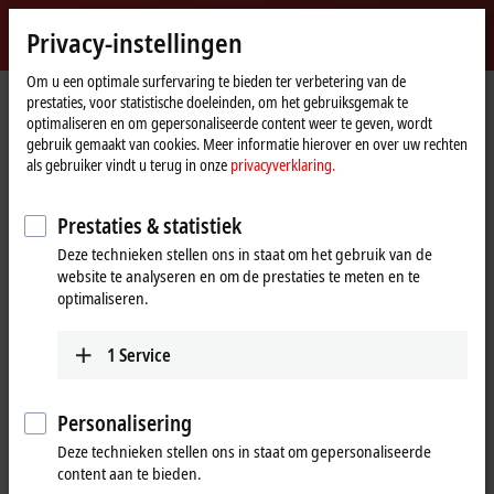
Login
Privacy-instellingen
myBeckhoff
Beckhoff
-
Om u een optimale surfervaring te bieden ter verbetering van de
prestaties, voor statistische doeleinden, om het gebruiksgemak te
New
optimaliseren en om gepersonaliseerde content weer te geven, wordt
Automation
Home
Bedrijf
Nieuws
Anuga FoodTec 2024: Beckhoff Trade Show TV
gebruik gemaakt van cookies. Meer informatie hierover en over uw rechten
Technology
page
als gebruiker vindt u terug in onze
privacyverklaring.
Prestaties & statistiek
Wanneer u op 'Acceptere' klikt, tonen wij de video en passen we
de privacy-instellingen aan, hierbij wordt externe inhoud van
Deze technieken stellen ons in staat om het gebruik van de
Vimeo geladen. Raadpleeg hier onze
privacyverklaring.
website te analyseren en om de prestaties te meten en te
optimaliseren.
Aanvaarden
1
Service
Personalisering
Mar 25, 2024
Deze technieken stellen ons in staat om gepersonaliseerde
Anuga FoodTec 2024: Beckhoff Trade
content aan te bieden.