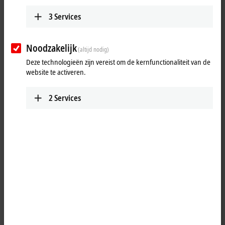
Show TV
3
Services
Beckhoff presented automation solutions for sustainable food
production and resource-conserving processes at Anuga FoodTec in
Noodzakelijk
Cologne. In the Trade Show TV, our industry and product experts
(altijd nodig)
present product highlights for the industry, such as the vision portfolio
Deze technologieën zijn vereist om de kernfunctionaliteit van de
from Beckhoff or the MX-System. In addition, they meet with
website te activeren.
customers and partners to talk about current challenges in food
production and their solutions with PC-based control.
2
Services
More about this video
Loading...