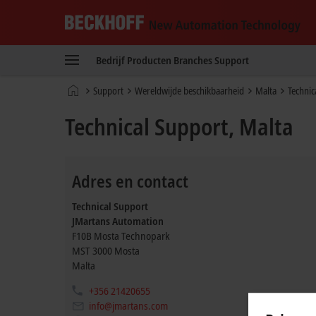
Beckhoff
-
Bedrijf
Producten
Branches
Support
New
Automation
Home
Support
Wereldwijde beschikbaarheid
Malta
Technic
Technology
page
Technical Support, Malta
Adres en contact
Technical Support
JMartans Automation
F10B Mosta Technopark
MST 3000
Mosta
Malta
+356 21420655
info@jmartans.com