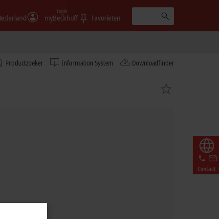
Login
ederland
myBeckhoff
Favorieten
Productzoeker
Information System
Downloadfinder
Contact