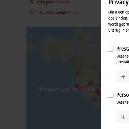
Privacy
www.jmartans.com
Om u een opt
Plan route (Google Maps)
doeleinden,
wordt gebrui
u terug in o
Presta
Deze te
prestat
Wanneer u op 'Accepteren' klikt, tonen w
Perso
Deze te