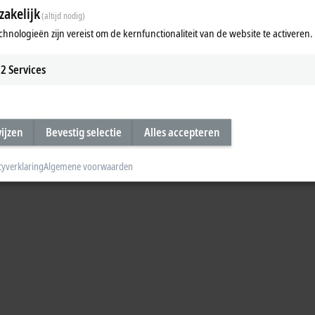
akelijk
(altijd nodig)
chnologieën zijn vereist om de kernfunctionaliteit van de website te activeren.
2
Services
wijzen
Bevestig selectie
Alles accepteren
cyverklaring
Algemene voorwaarden