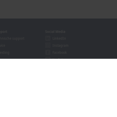
pport
Social Media
hnische support
LinkedIn
vice
Instagram
eiding
Facebook
binars
YouTube
ution Provider Program
khoff Information System
nloadfinder