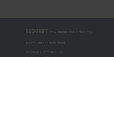
Hoofdkantoor Nederland
Beckhoff Automation B.V.
Oerkapkade 1C
2031 EN Haarlem
+31 23 51851-40
sales@beckhoff.nl
Contact informatie
www.beckhoff.com/nl-nl/
Nieuwsbrief
Pagina afdrukken