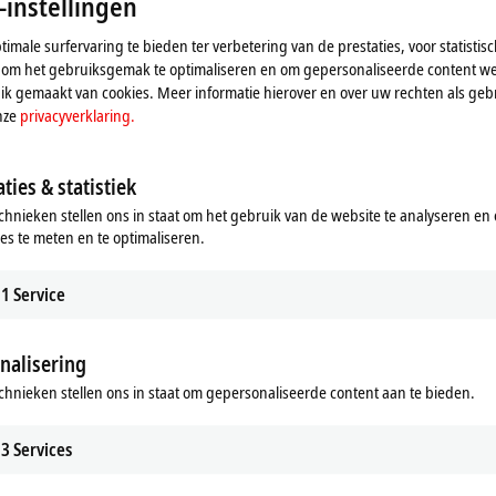
-instellingen
imale surfervaring te bieden ter verbetering van de prestaties, voor statistis
 om het gebruiksgemak te optimaliseren en om gepersonaliseerde content we
k gemaakt van cookies. Meer informatie hierover en over uw rechten als gebr
nze
privacyverklaring.
ties & statistiek
chnieken stellen ons in staat om het gebruik van de website te analyseren en
ies te meten en te optimaliseren.
1
Service
ij de kaart en passen we de privacy-instellingen aan, hie
nalisering
geladen. Raadpleeg hier onze
privacyverklaring.
chnieken stellen ons in staat om gepersonaliseerde content aan te bieden.
Aanvaarden
3
Services