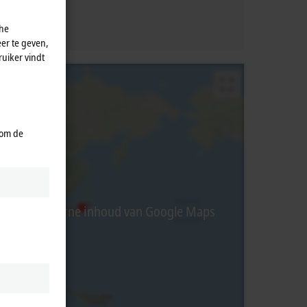
che
er te geven,
uiker vindt
 om de
rbij wordt externe inhoud van Google Maps