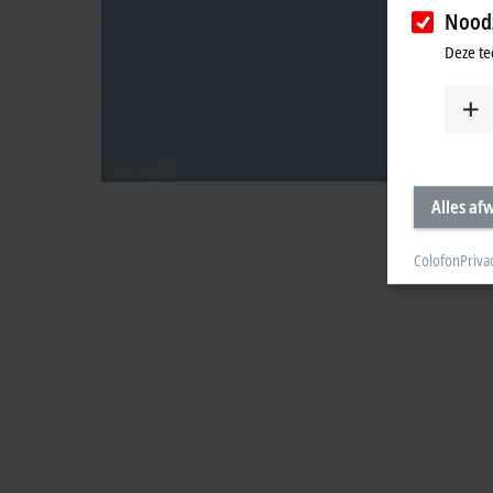
Noodz
Deze te
Alles af
Colofon
Priva