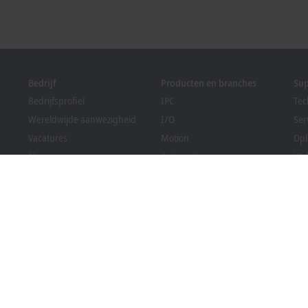
Bedrijf
Producten en branches
Su
Bedrijfsprofiel
IPC
Tec
Wereldwijde aanwezigheid
I/O
Ser
Vacatures
Motion
Opl
Nieuws
Automation
We
PC Control magazine
MX-System
Sol
Evenementen en data
Vision
Bec
Klokkenluidersregeling
Branches
Dow
Verpakkingsregelgeving