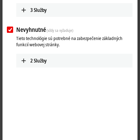
3
Služby
Nevyhnutné
(vždy sa vyžaduje)
Tieto technológie sú potrebné na zabezpečenie základných
funkcií webovej stránky.
1
2
Služby
The BK5120 Economy plus Bus Coupler connects the CAN bus system
to the electronic terminal blocks, which can be extended in modular
fashion. One unit consists of one Bus Coupler, any number of up to
64 terminals and one end terminal. With the K-bus extension
technology, the BK5120 allows the connection of up to 255 spatially
distributed Bus Terminals to one Bus Coupler.
The Bus Coupler works on the CAN protocol basis as defined in
ISO 11898. In addition to network services, CANopen also determines
the data allocation for automation systems applications and has