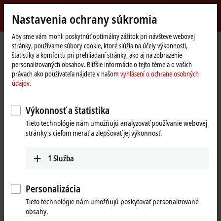
Přihlásit se
Nastavenia ochrany súkromia
myBeckhoff
Beckhoff
-
Aby sme vám mohli poskytnúť optimálny zážitok pri návšteve webovej
stránky, používame súbory cookie, ktoré slúžia na účely výkonnosti,
New
štatistiky a komfortu pri prehliadaní stránky, ako aj na zobrazenie
Automation
Domovská
Výrobky
I/O
Bus Terminals
BKxxxx | Bus Coupler
BK5120
personalizovaných obsahov. Bližšie informácie o tejto téme a o vašich
Technology
stránka
právach ako používateľa nájdete v našom
vyhlásení o ochrane osobných
BK5120 | CANopen Bus Coupler
údajov.
Výkonnosť a štatistika
Tieto technológie nám umožňujú analyzovať používanie webovej
stránky s cieľom merať a zlepšovať jej výkonnosť.
1
Služba
Personalizácia
Tieto technológie nám umožňujú poskytovať personalizované
obsahy.