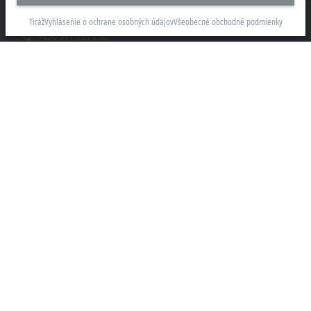
61600 Brno
Tiráž
Vyhlásenie o ochrane osobných údajov
Všeobecné obchodné podmienky
+420 511 189 250
info.cz@beckhoff.com
Kontaktní informace
www.beckhoff.com/cs-cz/
Newsletter
Vytisknout stránku
Společnost
Produkty a průmyslová odvětví
Podpora
Sociální sítě
Zákonné oznámení
Podmínky použití