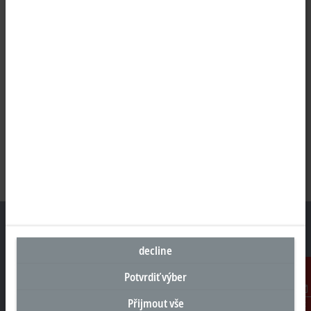
decline
Sídlo Česká republika
Potvrdiť výber
Beckhoff Automation s.r.o.
Přijmout vše
Kontakt
Sochorova 23