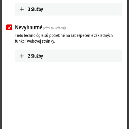
3
Služby
Nevyhnutné
(vždy sa vyžaduje)
Tieto technológie sú potrebné na zabezpečenie základných
funkcií webovej stránky.
2
Služby
1
The digital KM1644 input terminal is used for manual input directly in
the process data. The four switches supply their status to the control
system as digital bit information. The four LEDs indicate the four
output bits from the process data and cannot be activated directly via
the switches.
Special features: