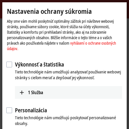
Přihlásit se
Nastavenia ochrany súkromia
myBeckhoff
Beckhoff
-
Aby sme vám mohli poskytnúť optimálny zážitok pri návšteve webovej
stránky, používame súbory cookie, ktoré slúžia na účely výkonnosti,
New
štatistiky a komfortu pri prehliadaní stránky, ako aj na zobrazenie
Automation
Domovská
Výrobky
I/O
Bus Terminals
KL1xxx | Digital input
KM1644
personalizovaných obsahov. Bližšie informácie o tejto téme a o vašich
Technology
stránka
právach ako používateľa nájdete v našom
vyhlásení o ochrane osobných
KM1644 | Bus Terminal module,
údajov.
4-channel digital input, 24 V DC,
Výkonnosť a štatistika
manual operation
Tieto technológie nám umožňujú analyzovať používanie webovej
stránky s cieľom merať a zlepšovať jej výkonnosť.
1
Služba
Personalizácia
Tieto technológie nám umožňujú poskytovať personalizované
obsahy.